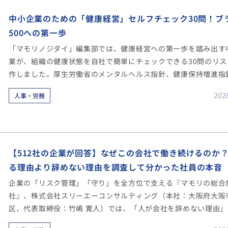
中小企業のための「健康経営」セルフチェック30問！ブ
500への第一歩
「マモリノジダイ」編集部では、健康経営への第一歩を踏み出す
業が、組織の健康状態を自社で簡単にチェックできる30問のリス
作しました。厚生労働省のメンタルヘルス指針、健康保持増進指
療と仕事の両立支援ガイドライン、ストレスチェック制度の考え
202
人事・労務
康経営優良法人の認定要件などを参考にポイントを押さえた、健
入門に最適なチェックリストです。
所要時間は10分程度。ぜひ自己診断からはじめてみてください。
【512社の企業が回答】なぜこの会社で働き続けるのか
る理由より辞めない理由を調査して分かった社員の本音
企業の「リスク管理」「守り」を全方位で支える『マモリの総合
社』、株式会社スリーエーコンサルティング（本社：大阪府大阪
区、代表取締役：竹嶋 寛人）では、「人が会社を辞めない理由」
把握するべく、512社に対して従業員の辞めない理由に関する様