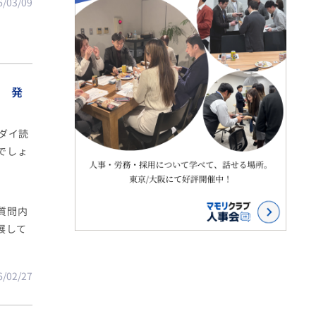
6/03/09
者で、
考察
ート資
さい。
0 発
ダイ読
でしょ
質問内
展して
6/02/27