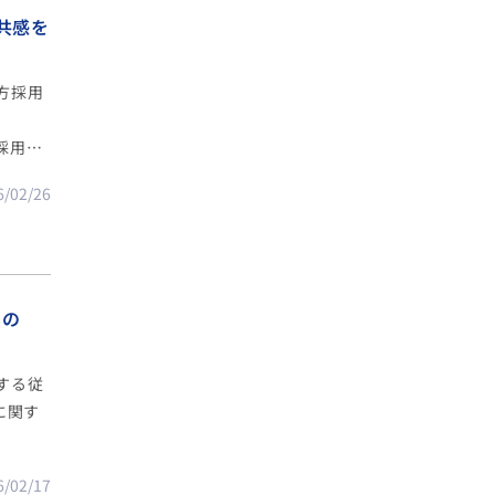
共感を
方採用
採用ノ
6/02/26
くの
する従
に関す
6/02/17