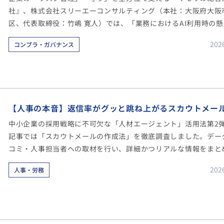
社』、株式会社スリーエーコンサルティング（本社：大阪府大阪
区、代表取締役：竹嶋 寛人）では、「業務におけるAI利用時の
効果」などを把握するべく、1000社に対して業務におけるAI利
202
コンプラ・ガバナンス
に関する様々なアンケートを実施しました。
【人事の本音】返信率がグッと跳ね上がるスカウトメー
中小企業の採用戦略に不可欠な「人材エージェント」活用法第2
記事では「スカウトメールの作成法」を徹底調査しました。デー
コミ・人事担当者への取材を行い、詳細かつリアルな情報をまと
ます。
202
人事・労務