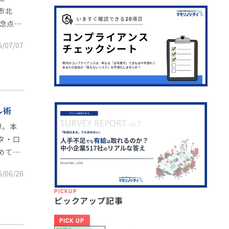
市北
懸念点や
用の実態
6/07/07
ル術
弾。本
タ・口
めてい
6/06/26
PICKUP
ピックアップ記事
PICK UP