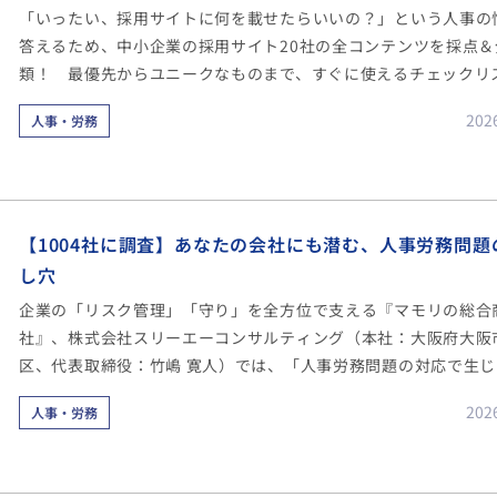
「いったい、採用サイトに何を載せたらいいの？」という人事の
答えるため、中小企業の採用サイト20社の全コンテンツを採点＆
類！ 最優先からユニークなものまで、すぐに使えるチェックリ
公開します。
202
人事・労務
【1004社に調査】あなたの会社にも潜む、人事労務問題
し穴
企業の「リスク管理」「守り」を全方位で支える『マモリの総合
社』、株式会社スリーエーコンサルティング（本社：大阪府大阪
区、代表取締役：竹嶋 寛人）では、「人事労務問題の対応で生じ
担」などを把握するべく、1004社に対して人事労務問題の対応
202
人事・労務
様々なアンケートを実施しました。