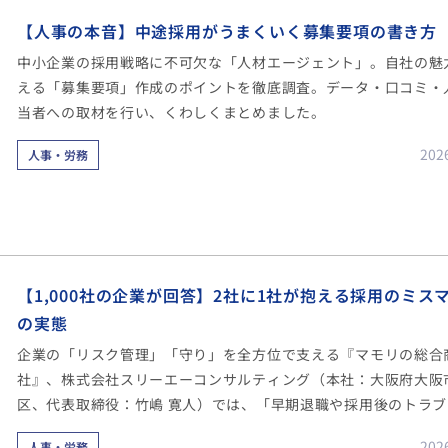
【人事の本音】中途採用がうまくいく募集要項の書き方
中小企業の採用戦略に不可欠な「人材エージェント」。自社の魅
える「募集要項」作成のポイントを徹底調査。データ・口コミ・
当者への取材を行い、くわしくまとめました。
202
人事・労務
【1,000社の企業が回答】2社に1社が抱える採用のミス
の実態
企業の「リスク管理」「守り」を全方位で支える『マモリの総合
社』、株式会社スリーエーコンサルティング（本社：大阪府大阪
区、代表取締役：竹嶋 寛人）では、「早期退職や採用後のトラブ
因」などを把握するべく、1,000社に対して採用後に生じた問題
202
人事・労務