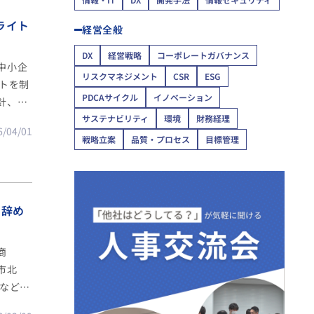
ライト
経営全般
DX
経営戦略
コーポレートガバナンス
中小企
リスクマネジメント
CSR
ESG
トを制
PDCAサイクル
イノベーション
針、治
方、健
サステナビリティ
環境
財務経理
6/04/01
康経営
戦略立案
品質・プロセス
目標管理
？辞め
商
市北
などを
々なア