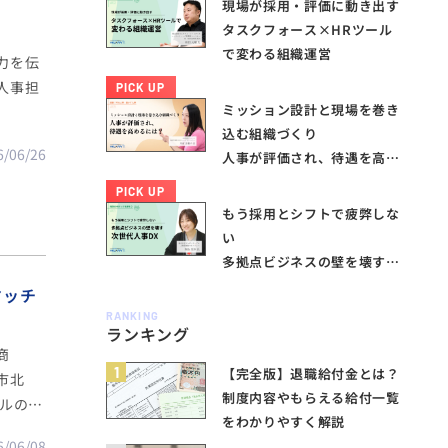
現場が採用・評価に動き出す
タスクフォース×HRツール
で変わる組織運営
力を伝
人事担
PICK UP
ミッション設計と現場を巻き
込む組織づくり
6/06/26
人事が評価され、待遇を高め
るには？
PICK UP
もう採用とシフトで疲弊しな
い
多拠点ビジネスの壁を壊す次
世代人事DX
マッチ
RANKING
ランキング
商
1
【完全版】退職給付金とは？
市北
制度内容やもらえる給付一覧
ルの原
をわかりやすく解説
に関す
6/06/08