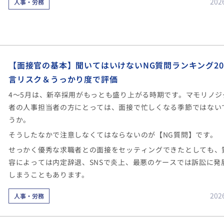
202
人事・労務
ンケートを実施しました。回答者は企業の総務・労務・法務担当
多くが「中小企業の従業員」となっています。調査結果に対する
や、見えてきた課題点、課題に対する解決策などは、以下のレポ
料に詳しく掲載していますので、ぜひダウンロードしてご覧くだ
【面接官の基本】聞いてはいけないNG質問ランキング2
言リスク＆うっかり度で評価
4～5月は、新卒採用がもっとも盛り上がる時期です。マモリノジ
者の人事担当者の方にとっては、面接で忙しくなる季節ではない
うか。
そうしたなかで注意しなくてはならないのが【NG質問】です。
せっかく優秀な求職者との面接をセッティングできたとしても、
容によっては内定辞退、SNSで炎上、最悪のケースでは訴訟に発
しまうこともあります。
202
人事・労務