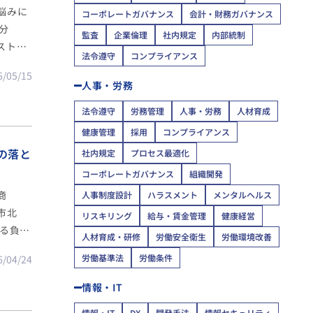
悩みに
コーポレートガバナンス
会計・財務ガバナンス
分
監査
企業倫理
社内規定
内部統制
ストを
法令遵守
コンプライアンス
6/05/15
人事・労務
法令遵守
労務管理
人事・労務
人材育成
健康管理
採用
コンプライアンス
の落と
社内規定
プロセス最適化
コーポレートガバナンス
組織開発
商
人事制度設計
ハラスメント
メンタルヘルス
市北
リスキリング
給与・賃金管理
健康経営
る負
人材育成・研修
労働安全衛生
労働環境改善
に関する
労働基準法
労働条件
6/04/24
情報・IT
情報・IT
DX
開発手法
情報セキュリティ