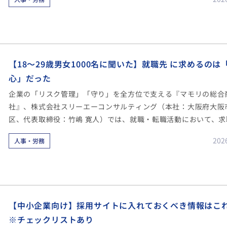
る様々なアンケートを実施しました。
【18～29歳男女1000名に聞いた】就職先 に求めるのは
心」だった
企業の「リスク管理」「守り」を全方位で支える『マモリの総合
社』、株式会社スリーエーコンサルティング（本社：大阪府大阪
区、代表取締役：竹嶋 寛人）では、就職・転職活動において、求
企業のどんな部分を見ているのかなどを把握するべく、18～29
202
人事・労務
1000名に対して就職・転職の判断要素に関する様々なアンケー
しました。
【中小企業向け】採用サイトに入れておくべき情報はこ
※チェックリストあり