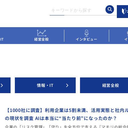
IT
経営全般
インタビュー
イ
情報・IT
経営全般
【1000社に調査】利用企業は5割未満、活用実態と社内
の現状を調査 AIは本当に“当たり前”になったのか？
企業の「リスク管理」「守り」を全方位で支える『マモリの総合