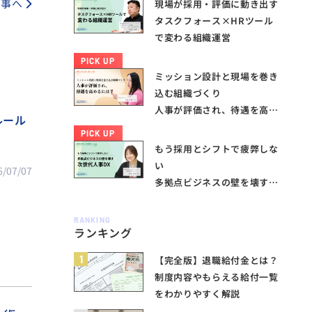
記事へ
現場が採用・評価に動き出す
タスクフォース×HRツール
で変わる組織運営
PICK UP
ミッション設計と現場を巻き
込む組織づくり
人事が評価され、待遇を高め
ルール
るには？
PICK UP
もう採用とシフトで疲弊しな
い
6/07/07
多拠点ビジネスの壁を壊す次
世代人事DX
RANKING
ランキング
1
【完全版】退職給付金とは？
制度内容やもらえる給付一覧
をわかりやすく解説