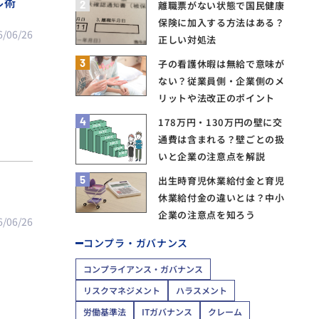
ル術
2
離職票がない状態で国民健康
保険に加入する方法はある？
6/06/26
正しい対処法
3
子の看護休暇は無給で意味が
ない？従業員側・企業側のメ
リットや法改正のポイント
4
178万円・130万円の壁に交
通費は含まれる？壁ごとの扱
いと企業の注意点を解説
5
出生時育児休業給付金と育児
休業給付金の違いとは？中小
企業の注意点を知ろう
6/06/26
コンプラ・ガバナンス
コンプライアンス・ガバナンス
リスクマネジメント
ハラスメント
労働基準法
ITガバナンス
クレーム