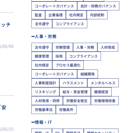
コーポレートガバナンス
会計・財務ガバナンス
監査
企業倫理
社内規定
内部統制
マッチ
法令遵守
コンプライアンス
人事・労務
6/06/08
法令遵守
労務管理
人事・労務
人材育成
健康管理
採用
コンプライアンス
社内規定
プロセス最適化
コーポレートガバナンス
組織開発
人事制度設計
ハラスメント
メンタルヘルス
リスキリング
給与・賃金管理
健康経営
人材育成・研修
労働安全衛生
労働環境改善
「安
労働基準法
労働条件
情報・IT
6/05/15
情報・IT
DX
開発手法
情報セキュリティ