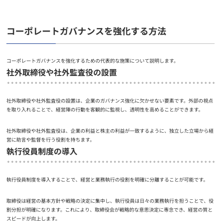
コーポレートガバナンスを強化する方法
コーポレートガバナンスを強化するための代表的な施策について説明します。
社外取締役や社外監査役の設置
社外取締役や社外監査役の設置は、企業のガバナンス強化に欠かせない要素です。外部の視点
を取り入れることで、経営陣の行動を客観的に監視し、透明性を高めることができます。
社外取締役や社外監査役は、企業の利益と株主の利益が一致するように、独立した立場から経
営に助言や監督を行う役割を持ちます。
執行役員制度の導入
執行役員制度を導入することで、経営と業務執行の役割を明確に分離することが可能です。
取締役は経営の基本方針や戦略の決定に集中し、執行役員は日々の業務執行を担うことで、役
割分担が明確になります。これにより、取締役会が戦略的な意思決定に専念でき、経営の質と
スピードが向上します。