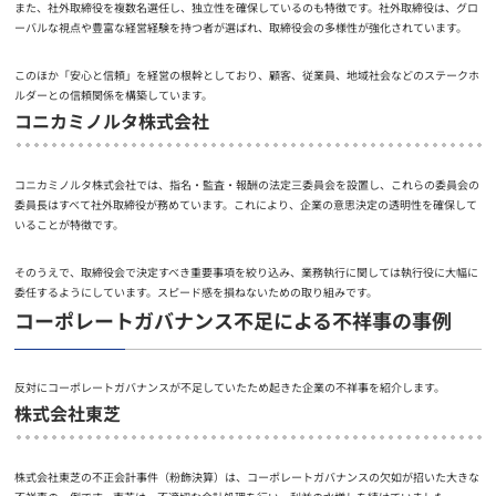
また、社外取締役を複数名選任し、独立性を確保しているのも特徴です。社外取締役は、グロ
ーバルな視点や豊富な経営経験を持つ者が選ばれ、取締役会の多様性が強化されています。
このほか「安心と信頼」を経営の根幹としており、顧客、従業員、地域社会などのステークホ
ルダーとの信頼関係を構築しています。
コニカミノルタ株式会社
コニカミノルタ株式会社では、指名・監査・報酬の法定三委員会を設置し、これらの委員会の
委員長はすべて社外取締役が務めています。これにより、企業の意思決定の透明性を確保して
いることが特徴です。
そのうえで、取締役会で決定すべき重要事項を絞り込み、業務執行に関しては執行役に大幅に
委任するようにしています。スピード感を損ねないための取り組みです。
コーポレートガバナンス不足による不祥事の事例
反対にコーポレートガバナンスが不足していたため起きた企業の不祥事を紹介します。
株式会社東芝
株式会社東芝の不正会計事件（粉飾決算）は、コーポレートガバナンスの欠如が招いた大きな