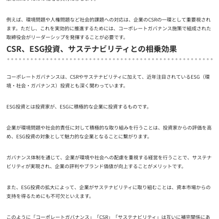
例えば、環境問題や人権問題など社会的課題への対応は、企業のCSRの一環として重要視され
ます。ただし、これを実効的に推進するためには、コーポレートガバナンス施策で組成された
取締役会がリーダーシップを発揮することが必要です。
CSR、ESG投資、サステナビリティとの相乗効果
コーポレートガバナンスは、CSRやサステナビリティに加えて、近年注目されているESG（環
境・社会・ガバナンス）投資とも深く関わっています。
ESG投資とは投資家が、ESGに積極的な企業に投資するものです。
企業が環境問題や社会的責任に対して積極的な取り組みを行うことは、投資家からの評価を高
め、ESG投資の対象として魅力的な企業となることに繋がります。
ガバナンス体制を通じて、企業が環境や社会への配慮を重視する経営を行うことで、サステナ
ビリティが実現され、企業の評判やブランド価値が向上することがメリットです。
また、ESG投資の拡大によって、企業がサステナビリティに取り組むことは、資本市場からの
支持を得るためにも不可欠といえます。
このように「コーポレートガバナンス」「CSR」「サステナビリティ」は互いに補完関係にあ