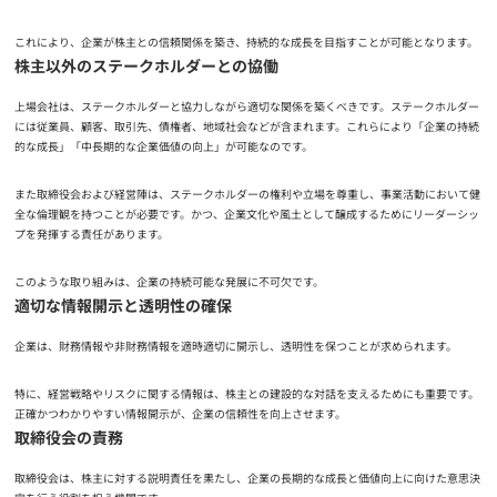
これにより、企業が株主との信頼関係を築き、持続的な成長を目指すことが可能となります。
株主以外のステークホルダーとの協働
上場会社は、ステークホルダーと協力しながら適切な関係を築くべきです。ステークホルダー
には従業員、顧客、取引先、債権者、地域社会などが含まれます。これらにより「企業の持続
的な成長」「中長期的な企業価値の向上」が可能なのです。
また取締役会および経営陣は、ステークホルダーの権利や立場を尊重し、事業活動において健
全な倫理観を持つことが必要です。かつ、企業文化や風土として醸成するためにリーダーシッ
プを発揮する責任があります。
このような取り組みは、企業の持続可能な発展に不可欠です。
適切な情報開示と透明性の確保
企業は、財務情報や非財務情報を適時適切に開示し、透明性を保つことが求められます。
特に、経営戦略やリスクに関する情報は、株主との建設的な対話を支えるためにも重要です。
正確かつわかりやすい情報開示が、企業の信頼性を向上させます。
取締役会の責務
取締役会は、株主に対する説明責任を果たし、企業の長期的な成長と価値向上に向けた意思決