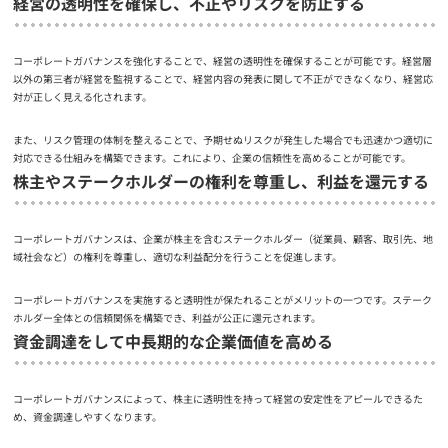
経営の透明性を確保し、不正やリスクを防止する
コーポレートガバナンスを強化することで、経営の透明性を確保することが可能です。経営層
以外の第三者が経営を監視することで、経営内容の発表に関して不正ができなくなり、経営応
対が正しく見える化されます。
また、リスク管理の体制を整えることで、予期せぬリスクが発生した場合でも迅速かつ適切に
対応できる仕組みを構築できます。これにより、企業の信頼性を高めることが可能です。
株主やステークホルダーの権利を尊重し、利益を還元する
コーポレートガバナンスは、企業が株主を含むステークホルダー（従業員、顧客、取引先、地
域社会など）の権利を尊重し、適切な利益配分を行うことを促進します。
コーポレートガバナンスを実施すると透明性が保たれることがメリットの一つです。ステーク
ホルダー全体との信頼関係を構築でき、利益が公正に還元されます。
資金調達をして中長期的な企業価値を高める
コーポレートガバナンスによって、株主に透明性を持って経営の安定性をアピールできるた
め、資金調達しやすくなります。