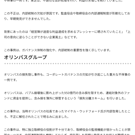
不祥事の一例です。東芝は、不適切な会計処理を行い、利益の水増しを続けていました。
この不正は、内部統制の欠如が原因です。監査役会や取締役会の内部通報制度が形骸化してお
り、早期発見ができませんでした。
背景にあったのは「経営陣が過度な利益達成を求めるプレッシャーに晒されていたこと」「上
司の意向に逆らうことができない企業風土」などです。
この事例は、ガバナンス体制の強化や、内部統制の重要性を強く示しています。
オリンパスグループ
オリンパスの損失隠し事件も、コーポレートガバナンスの欠如が引き起こした重大な不祥事の
一例です。
オリンパスは、バブル崩壊後に膨れ上がった950億円の含み損を隠すため、連結対象外のファ
ンドに資金を提供し、含み損を簿外に移管するという「損失分離スキーム」を行いました。
この事件は、当時オリンパスの社長であったマイケル・ウッドフォード氏が内部告発したとこ
ろ、不正に解任されたことで明るみに出ました。
この事件は、特に独立取締役の役割が不十分であり、取締役会の監視機能が弱かったことが原
因の一つです。内部通報制度も機能しておらず、損失隠しを早期に発見する仕組みが整備され