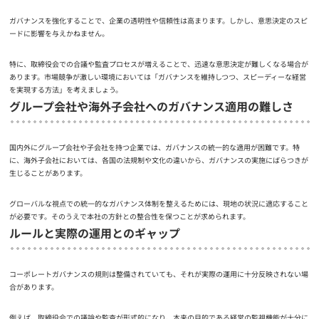
ガバナンスを強化することで、企業の透明性や信頼性は高まります。しかし、意思決定のスピ
ードに影響を与えかねません。
特に、取締役会での合議や監査プロセスが増えることで、迅速な意思決定が難しくなる場合が
あります。市場競争が激しい環境においては「ガバナンスを維持しつつ、スピーディーな経営
を実現する方法」を考えましょう。
グループ会社や海外子会社へのガバナンス適用の難しさ
国内外にグループ会社や子会社を持つ企業では、ガバナンスの統一的な適用が困難です。特
に、海外子会社においては、各国の法規制や文化の違いから、ガバナンスの実施にばらつきが
生じることがあります。
グローバルな視点での統一的なガバナンス体制を整えるためには、現地の状況に適応すること
が必要です。そのうえで本社の方針との整合性を保つことが求められます。
ルールと実際の運用とのギャップ
コーポレートガバナンスの規則は整備されていても、それが実際の運用に十分反映されない場
合があります。
例えば、取締役会での議論や監査が形式的になり、本来の目的である経営の監視機能が十分に