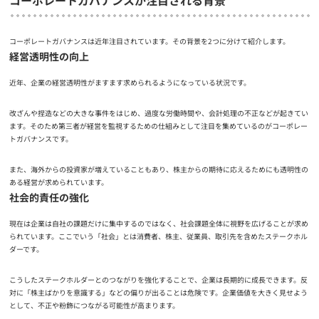
コーポレートガバナンスが注目される背景
コーポレートガバナンスは近年注目されています。その背景を2つに分けて紹介します。
経営透明性の向上
近年、企業の経営透明性がますます求められるようになっている状況です。
改ざんや捏造などの大きな事件をはじめ、過度な労働時間や、会計処理の不正などが起きてい
ます。そのため第三者が経営を監視するための仕組みとして注目を集めているのがコーポレー
トガバナンスです。
また、海外からの投資家が増えていることもあり、株主からの期待に応えるためにも透明性の
ある経営が求められています。
社会的責任の強化
現在は企業は自社の課題だけに集中するのではなく、社会課題全体に視野を広げることが求め
られています。ここでいう「社会」とは消費者、株主、従業員、取引先を含めたステークホル
ダーです。
こうしたステークホルダーとのつながりを強化することで、企業は長期的に成長できます。反
対に「株主ばかりを意識する」などの偏りが出ることは危険です。企業価値を大きく見せよう
として、不正や粉飾につながる可能性が高まります。