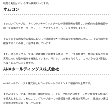
続的な対話」による成功事例といえます。
オムロン
オムロングループは、すべてのステークホルダーとの信頼関係を構築し、持続的な企業価値の
向上を目指すため「コーポレート・ガバナンスポリシー」を策定しました。
そのうえで取締役会の構成において社外取締役や社外監査役を積極的に導入し、その独立性を
確保するための厳しい基準を設けています。
また、オムロングループは、地球環境に貢献する商品・サービスの提供や、持続可能な社会の
実現に向けた取り組みを推進しています。ガバナンスがあったうえで、このようなCSR活動に
も取り組んでいる企業です。
ANAホールディングス株式会社
ANAホールディングス株式会社もコーポレートガバナンスに積極的な企業です。
まずANAグループは、持株会社体制を採用し、グループ各社の経営を一元的に監督する仕組み
を導入しました。これにより、グループ全体での透明性の高い経営が実現され、迅速かつ適切
な意思決定が可能となっています。