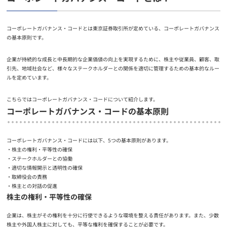
コーポレートガバナンス・コードとは東京証券取引所が定めている、コーポレートガバナンス
の基本原則です。
企業が持続的な成長と中長期的な企業価値の向上を実現するために、株主や従業員、顧客、取
引先、地域社会など、様々なステークホルダーとの関係を適切に管理するための基本的なルー
ルを定めています。
こちらではコーポレートガバナンス・コードについて紹介します。
コーポレートガバナンス・コードの基本原則
コーポレートガバナンス・コードには以下、5つの基本原則があります。
株主の権利・平等性の確保
ステークホルダーとの協働
適切な情報開示と透明性の確保
取締役会の責務
株主との対話の促進
株主の権利・平等性の確保
企業は、株主がその権利を十分に行使できるような環境を整える責任があります。また、少数
株主や外国人株主に対しても、平等な権利を確保することが必要です。