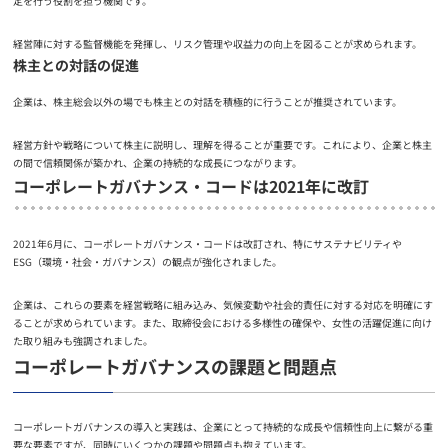
定を行う役割を担う機関です。
経営陣に対する監督機能を発揮し、リスク管理や収益力の向上を図ることが求められます。
株主との対話の促進
企業は、株主総会以外の場でも株主との対話を積極的に行うことが推奨されています。
経営方針や戦略について株主に説明し、理解を得ることが重要です。これにより、企業と株主
の間で信頼関係が築かれ、企業の持続的な成長につながります。
コーポレートガバナンス・コードは2021年に改訂
2021年6月に、コーポレートガバナンス・コードは改訂され、特にサステナビリティや
ESG（環境・社会・ガバナンス）の観点が強化されました。
企業は、これらの要素を経営戦略に組み込み、気候変動や社会的責任に対する対応を明確にす
ることが求められています。また、取締役会における多様性の確保や、女性の活躍促進に向け
た取り組みも強調されました。
コーポレートガバナンスの課題と問題点
コーポレートガバナンスの導入と実践は、企業にとって持続的な成長や信頼性向上に繋がる重
要な要素ですが、同時にいくつかの課題や問題点も抱えています。