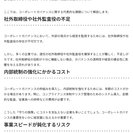
ここでは、コーポレートガバナンスに関する代表的な課題について解説します。
社外取締役や社外監査役の不足
コーポレートガバナンスにおいて、外部の視点から経営を監視するためには、社外取締役や社
外監査役の存在が不可欠です。
しかし、多くの企業では、適任の社外取締役や社外監査役を確保することが難しく、不足しが
ちです。社外取締役の役割が十分に機能しない場合、ガバナンスの透明性や経営の健全性に影
響を与える恐れがあります。
内部統制の強化にかかるコスト
コーポレートガバナンスの枠組みを導入し、内部統制を強化するためには、多額のコストがか
かる場合があります。特に、コンプライアンス体制やリスク管理のためのシステム導入、定期
的な監査、従業員への研修などの費用が必要です。
こうした「守りの施策」にコストを支払えない企業も多いことでしょう。コーポレートガバナ
ンスの重要性をいかに経営層に伝えるかが重要です。
事業スピードが鈍化するリスク