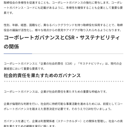
取締役会の多様性を促進することも、コーポレートガバナンスの強化に寄与します。コーポレ
ートガバナンス・コードにも記載があるように、多様性を確保することも企業として重要な要
素です。
性別、年齢、経歴、国籍など、異なるバックグラウンドを持つ取締役を採用することで、取締
役会の議論が活性化し、様々な視点からの意見やアイデアが取り入れられるようになります。
コーポレートガバナンスとCSR・サステナビリティ
の関係
コーポレートガバナンスと「企業の社会的責任（CSR）」「サステナビリティ」は、現代の企
業経営において重要な要素です。
社会的責任を果たすためのガバナンス
コーポレートガバナンスは、企業が社会的責任を果たすための重要な枠組みです。
企業が倫理的な判断を行い、社会的に持続可能な事業活動を進めるためには、前提としてコー
ポレートガバナンスを踏まえた意思決定が必要です。そのうえでCSRを行いましょう。
ガバナンスを通じて、企業は利害関係者（ステークホルダー）との関係を管理し、社会への貢
献を果たすための戦略を実行に移します。