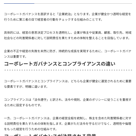
コーポレートガバナンスを直訳すると「企業統治」となります。企業が健全かつ透明な経営を
行うために第三者の目で経営者の行動をチェックする仕組みのことです。
具体的には、経営の意思決定プロセスを透明化し、企業が株主や従業員、顧客、取引先、地域
社会などの利害関係者に対して説明責任を果たすための体制を整えることを目指しています。
企業の不正や経営の失敗を未然に防ぎ、持続的な成長を実現するために、コーポレートガバナ
ンスは重要です。
コーポレートガバナンスとコンプライアンスの違い
コーポレートガバナンスとコンプライアンスは、どちらも企業が健全に運営されるために重要
な要素ですが、明確に違います。
コンプライアンスは「法令遵守」と訳され、法令や規則、企業のポリシーに従うことを重視す
るために設定するものです。
一方、コーポレートガバナンスは、企業の経営全般を統制し、株主を含めた利害関係者に対す
る説明責任を果たすための体制を指します。企業がただ法令を守るだけでなく、透明性や倫理
をもった経営を行うための仕組みです。