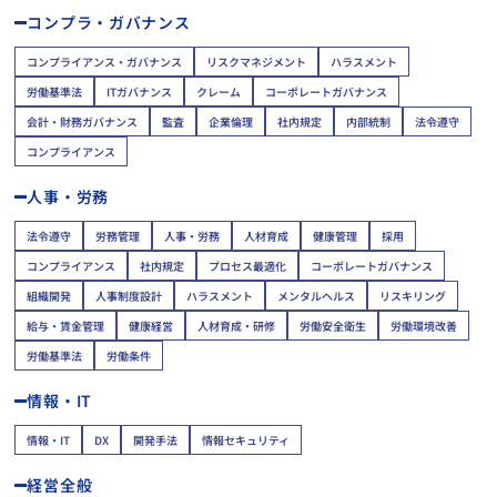
コンプラ・ガバナンス
コンプライアンス・ガバナンス
リスクマネジメント
ハラスメント
労働基準法
ITガバナンス
クレーム
コーポレートガバナンス
会計・財務ガバナンス
監査
企業倫理
社内規定
内部統制
法令遵守
コンプライアンス
人事・労務
法令遵守
労務管理
人事・労務
人材育成
健康管理
採用
コンプライアンス
社内規定
プロセス最適化
コーポレートガバナンス
組織開発
人事制度設計
ハラスメント
メンタルヘルス
リスキリング
給与・賃金管理
健康経営
人材育成・研修
労働安全衛生
労働環境改善
労働基準法
労働条件
情報・IT
情報・IT
DX
開発手法
情報セキュリティ
経営全般