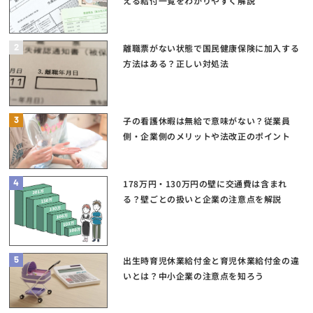
える給付一覧をわかりやすく解説
2
離職票がない状態で国民健康保険に加入する
方法はある？正しい対処法
3
子の看護休暇は無給で意味がない？従業員
側・企業側のメリットや法改正のポイント
4
178万円・130万円の壁に交通費は含まれ
る？壁ごとの扱いと企業の注意点を解説
5
出生時育児休業給付金と育児休業給付金の違
いとは？中小企業の注意点を知ろう