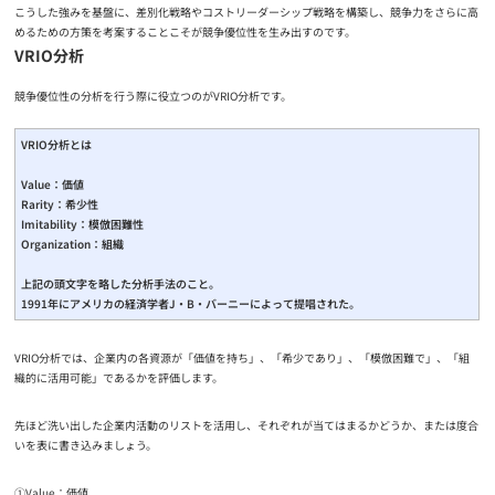
こうした強みを基盤に、差別化戦略やコストリーダーシップ戦略を構築し、競争力をさらに高
めるための方策を考案することこそが競争優位性を生み出すのです。
VRIO分析
競争優位性の分析を行う際に役立つのがVRIO分析です。
VRIO分析とは
Value：価値
Rarity：希少性
Imitability：模倣困難性
Organization：組織
上記の頭文字を略した分析手法のこと。
1991年にアメリカの経済学者J・B・バーニーによって提唱された。
VRIO分析では、企業内の各資源が「価値を持ち」、「希少であり」、「模倣困難で」、「組
織的に活用可能」であるかを評価します。
先ほど洗い出した企業内活動のリストを活用し、それぞれが当てはまるかどうか、または度合
いを表に書き込みましょう。
①Value：価値