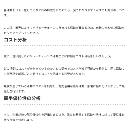
各活動をリスト化してそれぞれの特徴をまとめたら、図でわかりやすく示すのも方法の一つで
す。
この際、業界によってバリューチェーンに含まれる活動が異なるため、自社に合わせた活動を
ピックアップしてください。
コスト分析
次に、洗い出したバリューチェーンの活動ごとに詳細なコスト分析を行いましょう。
どの活動にコストがかかっているのか、どの部分でコスト削減が可能かを特定し、同じ活動で
も事務所や部署ごとに分けてコストを把握する必要があります。
無駄が生じている活動のコストを削除し、有効活用可能な活動、部署に振り分けるなどして最
適化を行います。
競争優位性の分析
次に、企業が持つ競争優位性を評価しましょう。強みを発揮する活動や他社に対して優位性を
持つ部分を特定します。