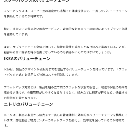
スターバックスは、コーヒー豆の選定から店舗での体験提供まで、一貫したバリューチェーン
を構築しているのが特徴です。
特に、直営店での質の高い顧客サービスと、定期的な新メニューの開発によってブランド価値
を維持しています。
また、サプライチェーン全体を通じて、持続可能性を重視した取り組みを進めていることが、
顧客から高い評価を得る理由となっているのも納得がいくのではないでしょうか。
IKEAのバリューチェーン
IKEAは、製品のデザインから販売までを包括するバリューチェーンを持っています。「フラッ
トパック方式」を採用して物流コストを削減しています。
フラットパック方式とは、製品を組み立て前のフラットな状態で梱包し、輸送や保管の効率を
高める方法です。在庫管理がしやすくなるだけでなく、組み立ては顧客が行うため、低価格で
の提供が可能となります。
ニトリのバリューチェーン
ニトリは、製品の製造から販売まで一貫した管理体制で効率的なバリューチェーンを構築して
います。自社生産と物流センターのネットワークを強化し、効率化を図っているのが特徴で
す。