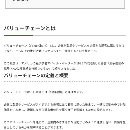
バリューチェーンとは
バリューチェーン（Value Chain）とは、企業が製品やサービスを企画から顧客に届けるだけ
でなく、さらにその後の活動プロセスもすべて連鎖するという概念です。
この概念は、アメリカの経済学者マイケル・ポーターが1985年に発表した著書「競争優位の
戦略: いかに高業績を持続させるか」で紹介されました。
バリューチェーンの定義と概要
バリューチェーンは、日本語では「価値連鎖」と呼ばれます。
企業の製品やサービスがアイデアから市場に出て顧客に届いた後まで、一連の活動の中で付加
価値を生み出し、連鎖しながら競争優位性を築く様子を理解するための枠組みです。
このバリューチェーンを通じて、企業内のさまざまな活動がどのように連携し合い、価値を生
み出しているのかを理解することができます。