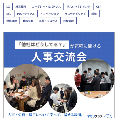
DX
経営戦略
コーポレートガバナンス
リスクマネジメント
CSR
ESG
PDCAサイクル
イノベーション
サステナビリティ
環境
財務経理
戦略立案
品質・プロセス
目標管理