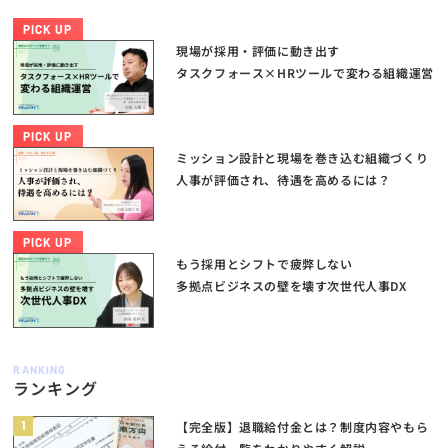
PICK UP
現場が採用・評価に動き出す
タスクフォース×HRツールで変わる組織運営
PICK UP
ミッション設計と現場を巻き込む組織づくり
人事が評価され、待遇を高めるには？
PICK UP
もう採用とシフトで疲弊しない
多拠点ビジネスの壁を壊す次世代人事DX
RANKING
ランキング
1
【完全版】退職給付金とは？制度内容やもら