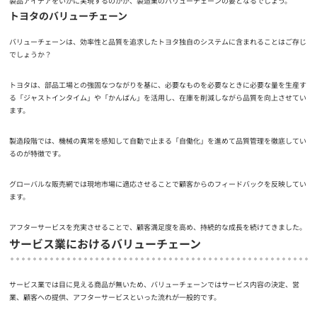
製品アイデアをいかに実現するのかが、製造業のバリューチェーンの要となるでしょう。
トヨタのバリューチェーン
バリューチェーンは、効率性と品質を追求したトヨタ独自のシステムに含まれることはご存じ
でしょうか？
トヨタは、部品工場との強固なつながりを基に、必要なものを必要なときに必要な量を生産す
る「ジャストインタイム」や「かんばん」を活用し、在庫を削減しながら品質を向上させてい
ます。
製造段階では、機械の異常を感知して自動で止まる「自働化」を進めて品質管理を徹底してい
るのが特徴です。
グローバルな販売網では現地市場に適応させることで顧客からのフィードバックを反映してい
ます。
アフターサービスを充実させることで、顧客満足度を高め、持続的な成長を続けてきました。
サービス業におけるバリューチェーン
サービス業では目に見える商品が無いため、バリューチェーンではサービス内容の決定、営
業、顧客への提供、アフターサービスといった流れが一般的です。