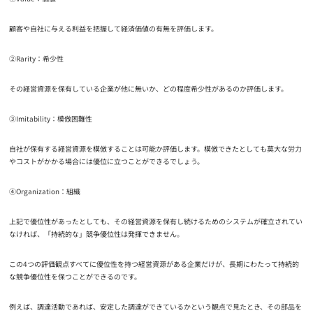
顧客や自社に与える利益を把握して経済価値の有無を評価します。
②Rarity：希少性
その経営資源を保有している企業が他に無いか、どの程度希少性があるのか評価します。
③Imitability：模倣困難性
自社が保有する経営資源を模倣することは可能か評価します。模倣できたとしても莫大な労力
やコストがかかる場合には優位に立つことができるでしょう。
④Organization：組織
上記で優位性があったとしても、その経営資源を保有し続けるためのシステムが確立されてい
なければ、「持続的な」競争優位性は発揮できません。
この4つの評価観点すべてに優位性を持つ経営資源がある企業だけが、長期にわたって持続的
な競争優位性を保つことができるのです。
例えば、調達活動であれば、安定した調達ができているかという観点で見たとき、その部品を