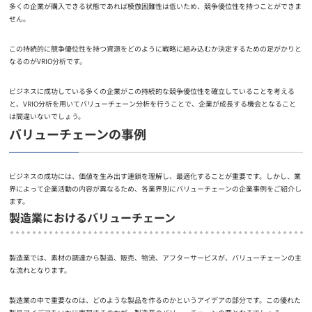
多くの企業が購入できる状態であれば模倣困難性は低いため、競争優位性を持つことができま
せん。
この持続的に競争優位性を持つ資源をどのように戦略に組み込むか決定するための足がかりと
なるのがVRIO分析です。
ビジネスに成功している多くの企業がこの持続的な競争優位性を確立していることを考える
と、VRIO分析を用いてバリューチェーン分析を行うことで、企業が成長する機会となること
は間違いないでしょう。
バリューチェーンの事例
ビジネスの成功には、価値を生み出す連鎖を理解し、最適化することが重要です。しかし、業
界によって企業活動の内容が異なるため、各業界別にバリューチェーンの企業事例をご紹介し
ます。
製造業におけるバリューチェーン
製造業では、素材の調達から製造、販売、物流、アフターサービスが、バリューチェーンの主
な流れとなります。
製造業の中で重要なのは、どのような製品を作るのかというアイデアの部分です。この優れた