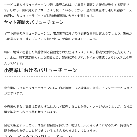
サービス業のバリューチェーンで最も重要なのは、従業員と顧客との接点が発生する活動で
す。しかし、目に見えないサービスを扱っていることから、企業活動全体を通した顧客ニーズ
の反映、カスタマーサポートが付加価値連鎖に大きく影響します。
ヤマト運輸のバリューチェーン
ヤマト運輸のバリューチェーンは、物流業界において代表的な事例と言えるでしょう。集荷か
ら配送までの一連のプロセスを細分化し、効率的に管理しています。
特に、地域に密着した集荷体制と自動化された仕分けシステムが、物流の効率化を支えていま
す。また、顧客満足度の向上を図るため、配送状況をリアルタイムで確認できるシステムを導
入しています。
小売業におけるバリューチェーン
小売業におけるバリューチェーンには、商品調達から店舗運営、販売、アフターサービスまで
が含まれます。
小売業の場合、商品は製造せずに仕入れて販売することが多いイメージがありますが、自社工
場で製造から行う企業も増えています。
自社で製造することで、商品に独自性を持たせ、物流を工夫できるようになるため、持続的な
競争優位性を保つことができていると言えるのではないでしょうか。
スターバックスのバリューチェーン