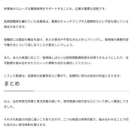
休業後のスムーズな職場復帰をサポートすることも、企業の重要な役割です。
長期間職場を離れていた従業員は、業務のキャッチアップや人間関係などに不安を感じている
場合があります。
復職前には面談の機会を設け、本人の意向や不安な点などをヒアリングし、復帰後の業務内容
や働き方について話し合うことが望ましいでしょう。
また、本人の希望に応じて、復帰後しばらくは短時間勤務制度を利用できるようにしたり、在
宅勤務を組み合わせたりといった柔軟な対応も検討してください。
こうした配慮は、従業員の定着率向上に繋がり、長期的に見れば会社の利益となります。
まとめ
以上、出生時育児休業と育児休業の違いや、育休関連の給付金などについて詳しく解説してき
ました。
それぞれ制度の内容に違いこそありますが、二つの制度は併用可能で、組み合わせることで切
れ目のない育児体制を築けます。