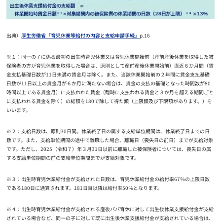
出典）
厚生労働省「育児休業等給付の内容と支給申請手続」
p.16
※１：同一の子に係る最初の出生時育児休業又は育児休業開始前（産前産後休業を取得した被
保険者の方が育児休業を取得した場合は、原則として産前産後休業開始前）直近６か月間（賃
金支払基礎日数が11日未満の賃金月は除く。また、当該休業開始前の２年間に賃金支払基礎
日数が11日以上の賃金月が６か月に満たない場合は、賃金の支払の基礎となった時間数が80
時間以上である賃金月）に支払われた賃金（臨時に支払われる賃金と３か月を超える期間ごと
に支払われる賃金を除く）の総額を180で除して得た額（上限額及び下限額があります。）を
いいます。
※２：支給日数は、原則30日間。休業終了日の属する支給単位期間は、休業終了日までの日
数です。また、支給単位期間の途中で離職した場合、離職日（喪失日の前日）までが支給対象
です。ただし、2025（令和７）年３月31日以前に離職した被保険者については、喪失日の属
する支給単位期間の前の支給単位期間までが支給対象です。
※３：出生時育児休業給付金が支給された日数は、育児休業給付金の給付率67％の上限日数
である180日に通算されます。181日目以降は給付率50％となります。
※４：出生時育児休業給付金が支給される産後パパ育休に対して出生後休業支援給付金が支給
されている場合など、同一の子に対して既に出生後休業支援給付金が支給されている場合は、