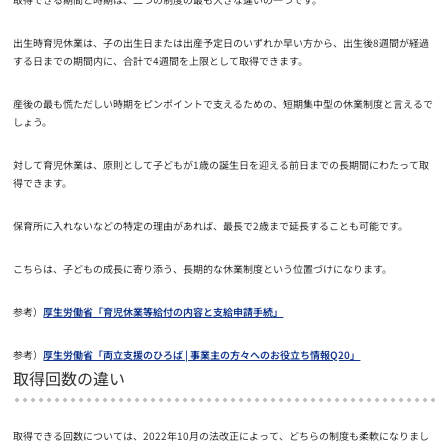
出生時育児休業は、子の出生日または出産予定日のいずれか早い方から、出生後8週間が経過
する日までの期間内に、合計で4週間を上限として取得できます。
産後の最も慌ただしい時期をピンポイントで支えるための、短期集中型の休業制度と言えるで
しょう。
対して育児休業は、原則として子どもが1歳の誕生日を迎える前日までの長期間にわたって取
得できます。
保育所に入れないなどの特定の理由があれば、最長で2歳まで延長することも可能です。
こちらは、子どもの成長に寄り添う、長期的な休業制度という位置づけになります。
参考）
厚生労働省「育児休業等給付の内容と支給申請手続」
参考）
厚生労働省「両立支援のひろば | 事業主の方々へのお役立ち情報Q20」
取得回数の違い
取得できる回数については、2022年10月の法改正によって、どちらの制度も柔軟になりまし