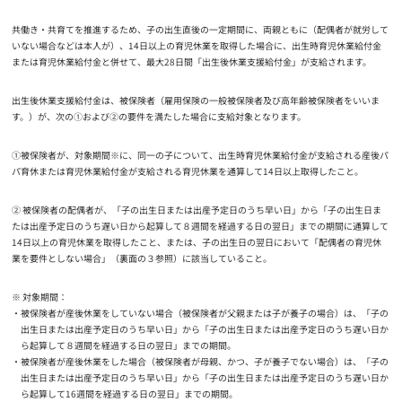
共働き・共育てを推進するため、子の出生直後の一定期間に、両親ともに（配偶者が就労して
いない場合などは本人が）、14日以上の育児休業を取得した場合に、出生時育児休業給付金
または育児休業給付金と併せて、最大28日間「出生後休業支援給付金」が支給されます。
出生後休業支援給付金は、被保険者（雇用保険の一般被保険者及び高年齢被保険者をいいま
す。）が、次の①および②の要件を満たした場合に支給対象となります。
①被保険者が、対象期間※に、同一の子について、出生時育児休業給付金が支給される産後パ
パ育休または育児休業給付金が支給される育児休業を通算して14日以上取得したこと。
② 被保険者の配偶者が、「子の出生日または出産予定日のうち早い日」から「子の出生日ま
たは出産予定日のうち遅い日から起算して８週間を経過する日の翌日」までの期間に通算して
14日以上の育児休業を取得したこと、または、子の出生日の翌日において「配偶者の育児休
業を要件としない場合」（裏面の３参照）に該当していること。
※ 対象期間：
被保険者が産後休業をしていない場合（被保険者が父親または子が養子の場合）は、「子の
出生日または出産予定日のうち早い日」から「子の出生日または出産予定日のうち遅い日か
ら起算して８週間を経過する日の翌日」までの期間。
被保険者が産後休業をした場合（被保険者が母親、かつ、子が養子でない場合）は、「子の
出生日または出産予定日のうち早い日」から「子の出生日または出産予定日のうち遅い日か
ら起算して16週間を経過する日の翌日」までの期間。