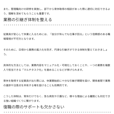
また、管理職向けの研修を実施し、部下から育休取得の相談があった際に適切に対応できるよ
う、理解を深めてもらうことも重要です。
業務の引継ぎ体制を整える
従業員が安心して休業に入るためには、「自分が休んでも仕事が回る」という信頼感のある職
場環境が不可欠となります。
そのために、日頃から業務の属人化を防ぎ、円滑な引継ぎができる体制を整えておきましょ
う。
具体的な方法としては、業務内容をマニュアル化・可視化しておくことや、一つの業務を複数
人で担当できる「マルチタスク化」を進めることなどが挙げられます。
育休を取得する従業員が出た際には、休業開始前に十分な引継ぎ期間を設け、関係者間で業務
の進捗や注意点を共有する場を設けることも効果的です。
こうした体制は、育休だけでなく、急な病気や介護など、様々な理由による離脱にも対応でき
る強い組織づくりに繋がります。
復職の際のサポートも欠かさない