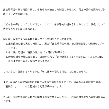
出生時育児休業と育児休業は、それぞれが独立した制度であるため、両方の要件を満たせば併
用することが可能です。
「どちらが得」ということではなく、この二つを戦略的に組み合わせることで、家族にとって
大きなメリットが生まれます。
例えば、以下のような柔軟な育休プランを組むことができます。
出産直後の最も大変な時期に、父親が「出生時育児休業」を2週間取得して母親をサポー
トする。
その後、母親が「育児休業」を10ヶ月ほど取得する。
母親の職場復帰に合わせて、父親が交代で「育児休業」を2ヶ月取得し、子どもが1歳に
なるまで切れ目なく家庭で育児をする。
このように、併用するメリットは「単に休みが増えるだけ」ではありません。
まず、産後の不安定な時期に夫婦二人で協力体制を築くことで、母親の心身の回復を助け、
「産後うつ」のリスクを軽減する効果が期待されます。
さらに、父親が主体的に育児に関わる時間が増えることで、その後の育児参加への意識が高ま
ります。