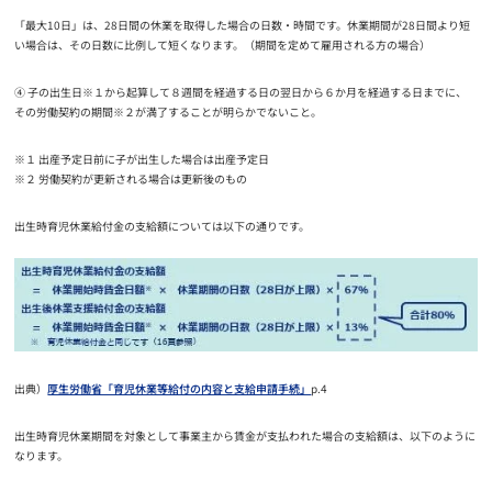
「最大10日」は、28日間の休業を取得した場合の日数・時間です。休業期間が28日間より短
い場合は、その日数に比例して短くなります。（期間を定めて雇用される方の場合）
④ 子の出生日※１から起算して８週間を経過する日の翌日から６か月を経過する日までに、
その労働契約の期間※２が満了することが明らかでないこと。
※１ 出産予定日前に子が出生した場合は出産予定日
※２ 労働契約が更新される場合は更新後のもの
出生時育児休業給付金の支給額については以下の通りです。
出典）
厚生労働省「育児休業等給付の内容と支給申請手続」
p.4
出生時育児休業期間を対象として事業主から賃金が支払われた場合の支給額は、以下のように
なります。