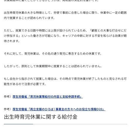
出生時育児休業の大きな特徴として、労使で事前に合意した場合に限り、休業中に一定の範囲
内で就業することが認められています。
ただし、就業できる日数や時間には上限が設けられているため、「顧客との大事な打合せにだ
け参加する」といった働き方が可能になり、キャリアの中断に対する不安を和らげる効果が期
待されます。
それに対して、育児休業は、その名の通り育児に専念するための休業です。
したがって、原則として休業期間中に就業することは認められていません。
もし会社から指示されて就業した場合は、その時点で育児休業が終了したものと見なされる可
能性があるので注意が必要です。
参考）
厚生労働省「育児休業等給付の内容と支給申請手続」
参考）
厚生労働省「両立支援のひろば | 事業主の方々へのお役立ち情報Q20」
出生時育児休業に関する給付金