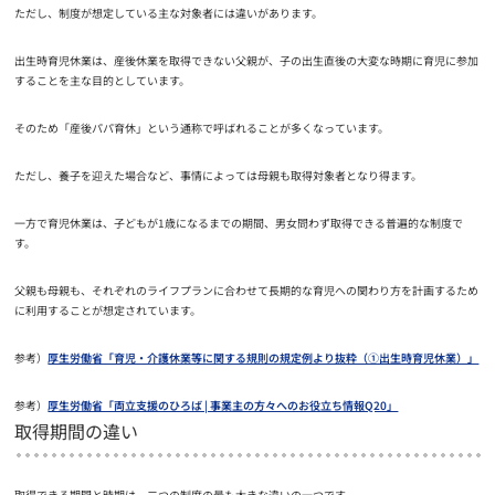
ただし、制度が想定している主な対象者には違いがあります。
出生時育児休業は、産後休業を取得できない父親が、子の出生直後の大変な時期に育児に参加
することを主な目的としています。
そのため「産後パパ育休」という通称で呼ばれることが多くなっています。
ただし、養子を迎えた場合など、事情によっては母親も取得対象者となり得ます。
一方で育児休業は、子どもが1歳になるまでの期間、男女問わず取得できる普遍的な制度で
す。
父親も母親も、それぞれのライフプランに合わせて長期的な育児への関わり方を計画するため
に利用することが想定されています。
参考）
厚生労働省「育児・介護休業等に関する規則の規定例より抜粋（①出生時育児休業）」
参考）
厚生労働省「両立支援のひろば | 事業主の方々へのお役立ち情報Q20」
取得期間の違い
取得できる期間と時期は、二つの制度の最も大きな違いの一つです。