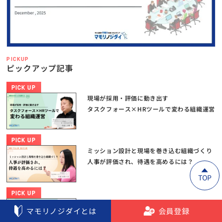
PICKUP
ピックアップ記事
PICK UP
現場が採用・評価に動き出す
タスクフォース×HRツールで変わる組織運営
PICK UP
ミッション設計と現場を巻き込む組織づくり
人事が評価され、待遇を高めるには？
TOP
PICK UP
もう採用とシフトで疲弊しない
マモリノジダイとは
会員登録
多拠点ビジネスの壁を壊す次世代人事DX