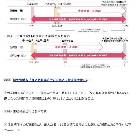
出典）
厚生労働省「育児休業等給付の内容と支給申請手続」
p.3
②休業開始日前２年間に、賃金支払基礎日数が11日以上ある（ない場合は賃金の支払いの基
礎となった時間数が80時間以上の）完全月が12か月以上あること。
育児休業給付金と同じ要件です。
③ 休業期間中の就業日数が、最大10日（10日を超える場合は就業した時間数が80時間）以下
であること。