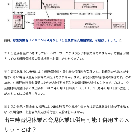
出典）
厚生労働省「２０２５年４月から「出生後休業支援給付金」を創設しました」
p.1
※１ 出産手当金につきましては、ハローワークが取り扱う制度ではありません。ご自身が加
入している健康保険等の運営機関へお問い合わせください。
※２ 育児休業中は申出により健康保険料・厚生年金保険料が免除され、勤務先から給与が支
給されない場合は雇用保険料の負担はありません。また、育児休業等給付は非課税です。この
ため、休業開始時賃金日額の80％の給付率で手取り10割相当の給付となります。ただし、休
業開始時賃金日額には上限額（2025年８月１日時点：1６,１１0円（毎年８月１日に改定））
があることにご留意ください。
※３ 就労状況・賃金支払状況により出生時育児休業給付金または育児休業給付金が不支給と
なった場合は、出生後休業支援給付金の支給は行いません。
出生時育児休業と育児休業は併用可能！併用するメ
リットとは？