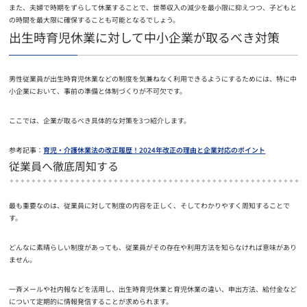
また、夫婦で時期をずらして休業することで、世帯収入の減少を最小限に抑えつつ、子どもと
の時間を最大限に確保することも可能となるでしょう。
出生時育児休業に対して中小企業が取るべき対策
男性従業員が出生時育児休業などの制度を気兼ねなく利用できるようにするためには、特に中
小企業において、事前の準備と体制づくりが不可欠です。
ここでは、企業が取るべき具体的な対策を3つ紹介します。
参考記事：
育児・介護休業法の改正履歴！2024年改正の理由と企業対応のポイント
従業員へ徹底周知する
最も重要なのは、従業員に対して制度の内容を正しく、そしてわかりやすく周知することで
す。
どんなに素晴らしい制度があっても、従業員がその存在や利用方法を知らなければ意味があり
ません。
一斉メールや社内報などを活用し、出生時育児休業と育児休業の違い、申出方法、給付金など
について定期的に情報発信することが求められます。