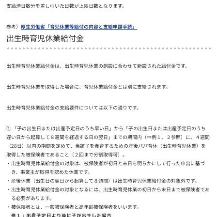
支給済日数分を差し引いた日数が上限日数となります。
参考）
厚生労働省「育児休業等給付の内容と支給申請手続」
出生時育児休業給付金
出生時育児休業給付金は、出生時育児休業の創設に合わせて新設された給付金です。
出生時育児休業を取得した場合に、育児休業給付金とは別に支給されます。
出生時育児休業給付金の支給要件については以下の通りです。
① 「子の出生日または出産予定日のうち早い日」から「子の出生日または出産予定日のうち
遅い日から起算して８週間を経過する日の翌日」までの期間内（⇒例１、２参照）に、４週間
（28日）以内の期間を定めて、当該子を養育するための産後パパ育休（出生時育児休業）を
取得した被保険者であること（２回まで分割取得可）。
出生時育児休業給付金の対象は、被保険者が初日と末日を明らかにして行った申出に基づ
き、事業主が取得を認めた休業です。
産後休業（出生日の翌日から起算して８週間）は出生時育児休業給付金の対象外です。
出生時育児休業給付金の対象となるには、出生時育児休業の初日から末日まで被保険者であ
る必要があります。
被保険者とは、一般被保険者と高年齢被保険者をいいます。