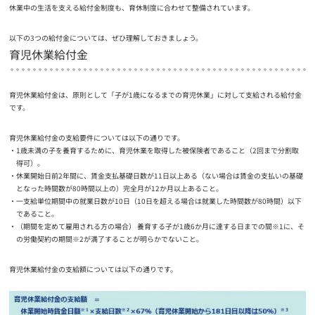
休業中の生活を支える給付金制度も、育休制度に合わせて整備されています。
以下の3つの給付金については、ぜひ理解しておきましょう。
育児休業給付金
育児休業給付金は、原則として「子が1歳になるまでの育児休業」に対して支給される給付金
です。
育児休業給付金の支給要件については以下の通りです。
1歳未満の子を養育するために、育児休業を取得した被保険者であること（2回まで分割取
得可）。
休業開始日前2年間に、賃金支払基礎日数が11日以上ある（ない場合は賃金の支払いの基礎
となった時間数が80時間以上の）完全月が12か月以上あること。
一支給単位期間中の就業日数が10日（10日を超える場合は就業した時間数が80時間）以下
であること。
（期間を定めて雇用される方の場合） 養育する子が1歳6か月に達する日までの間※1に、そ
の労働契約の期間※2が満了することが明らかでないこと。
育児休業給付金の支給額については以下の通りです。