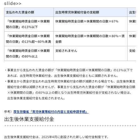
支払われた賃金の額
出生時育児休業給付金の支給額
出生後
「休業開始時賃金日額×休業期
休業開始時賃金日額×休業期間の日数×67％
休業開
間の日数」の13％以下
「休業開始時賃金日額×休業期
休業開始時賃金日額×休業期間の日数×80％ー賃
休業開
間の日数」の13％超～80％未満
金額
「休業開始時賃金日額×休業期
支給されません
支給さ
間の日数」の80％以上
事業主から支払われた賃金の額が「休業開始時賃金日額×休業期間の日数」の13％以下で
あれば、出生時育児休業給付金、出生後休業支援給付金ともに減額されません。
事業主から賃金が支払われ出生時育児休業給付金の額が減額される場合でも、出生後休業支
援給付金の額は減額されませんが、事業主から支払われた賃金の額が「休業開始時賃金日額
×休業期間の日数」の80％以上の額となり出生時育児休業給付金が支給されない場合は、
出生後休業支援給付金も支給されません。
参考）
厚生労働省「育児休業等給付の内容と支給申請手続」
出生後休業支援給付金
出生後休業支援給付金は、2025年4月に創設された新しい給付金制度です。