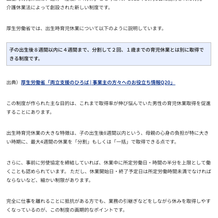
介護休業法によって創設された新しい制度です。
厚生労働省では、出生時育児休業について以下のように説明しています。
子の出生後８週間以内に４週間まで、分割して２回、１歳までの育児休業とは別に取得で
きる制度です。
出典）
厚生労働省「両立支援のひろば | 事業主の方々へのお役立ち情報Q20」
この制度が作られた主な目的は、これまで取得率が伸び悩んでいた男性の育児休業取得を促進
することにあります。
出生時育児休業の大きな特徴は、子の出生後8週間以内という、母親の心身の負担が特に大き
い時期に、最大4週間の休業を「分割」もしくは「一括」で取得できる点です。
さらに、事前に労使協定を締結していれば、休業中に所定労働日・時間の半分を上限として働
くことも認められています。 ただし、休業開始日・終了予定日は所定労働時間未満でなければ
ならないなど、細かい制限があります。
完全に仕事を離れることに抵抗がある方でも、業務の引継ぎなどをしながら休みを取得しやす
くなっているのが、この制度の画期的なポイントです。