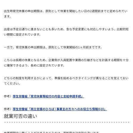
出生時育児休業の申出期限は、原則として休業を開始したい日の2週間前までと定められてい
ます。
出産は予定日通りに進まないことも多いため、急な予定変更にも対応しやすいよう、比較的短
い期間に設定されています。
一方で、育児休業の申出期限は、原則として休業開始の1ヶ月前までです。
こちらは長期の休業となるため、企業側が人員配置や業務の引継ぎなどを計画する期間を十分
に確保できるよう、長めに設定されています。
どちらの制度を利用するかによって、準備を始めるべきタイミングが異なることを覚えておい
てください。
参考）
厚生労働省「育児休業等給付の内容と支給申請手続」
参考）
厚生労働省「両立支援のひろば | 事業主の方々へのお役立ち情報Q20」
就業可否の違い
休業期間中に働くことができるかどうかは、両制度の決定的な違いです。