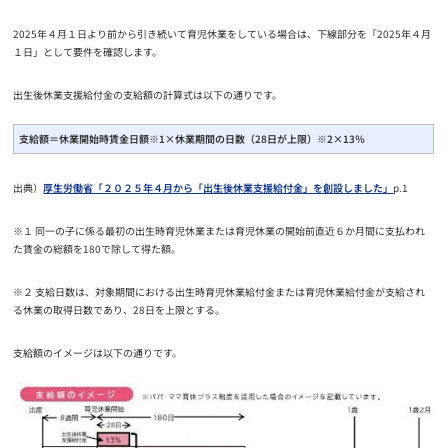
2025年４月１日より前から引き続いて育児休業をしている場合は、下線部分を「2025年４月
１日」として要件を確認します。
出生後休業支援給付金の支給額の計算式は以下の通りです。
支給額＝休業開始時賃金日額※1×休業期間の日数（28日が上限）※2×13％
出典）
厚生労働省「２０２５年４月から「出生後休業支援給付金」を創設しました」
p.1
※１ 同一の子に係る最初の出生時育児休業または育児休業の開始前直近６か月間に支払われ
た賃金の総額を180で除して得た額。
※２ 支給日数は、対象期間における出生時育児休業給付金または育児休業給付金が支給され
る休業の取得日数であり、28日を上限とする。
支給額のイメージは以下の通りです。