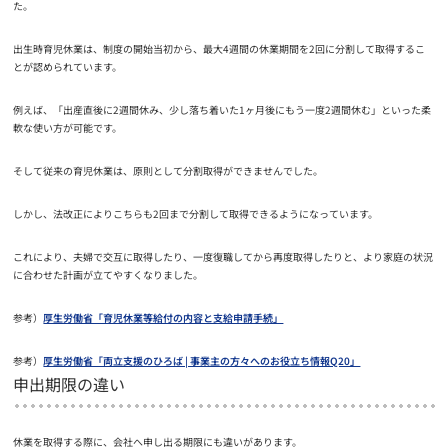
た。
出生時育児休業は、制度の開始当初から、最大4週間の休業期間を2回に分割して取得するこ
とが認められています。
例えば、「出産直後に2週間休み、少し落ち着いた1ヶ月後にもう一度2週間休む」といった柔
軟な使い方が可能です。
そして従来の育児休業は、原則として分割取得ができませんでした。
しかし、法改正によりこちらも2回まで分割して取得できるようになっています。
これにより、夫婦で交互に取得したり、一度復職してから再度取得したりと、より家庭の状況
に合わせた計画が立てやすくなりました。
参考）
厚生労働省「育児休業等給付の内容と支給申請手続」
参考）
厚生労働省「両立支援のひろば | 事業主の方々へのお役立ち情報Q20」
申出期限の違い
休業を取得する際に、会社へ申し出る期限にも違いがあります。