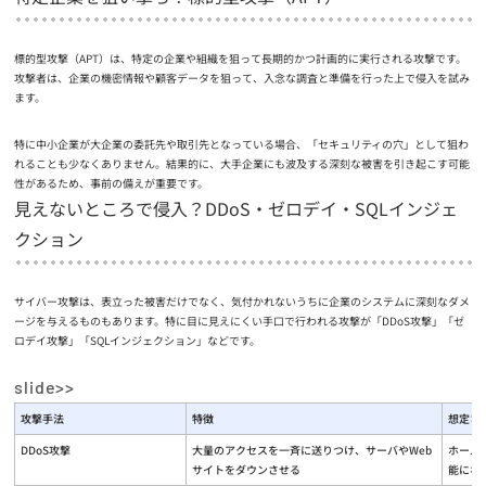
標的型攻撃（APT）は、特定の企業や組織を狙って長期的かつ計画的に実行される攻撃です。
攻撃者は、企業の機密情報や顧客データを狙って、入念な調査と準備を行った上で侵入を試み
ます。
特に中小企業が大企業の委託先や取引先となっている場合、「セキュリティの穴」として狙わ
れることも少なくありません。結果的に、大手企業にも波及する深刻な被害を引き起こす可能
性があるため、事前の備えが重要です。
見えないところで侵入？DDoS・ゼロデイ・SQLインジェ
クション
サイバー攻撃は、表立った被害だけでなく、気付かれないうちに企業のシステムに深刻なダメ
ージを与えるものもあります。特に目に見えにくい手口で行われる攻撃が「DDoS攻撃」「ゼ
ロデイ攻撃」「SQLインジェクション」などです。
攻撃手法
特徴
想定さ
DDoS攻撃
大量のアクセスを一斉に送りつけ、サーバやWeb
ホーム
サイトをダウンさせる
能にな