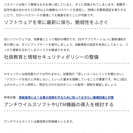
パスワードは短くて簡単なものを使い回していると、すぐに突破されてしまいます。英数字・
記号を組み合わせた12文字以上の複雑なパスワードを設定し、同時に多要素認証を導入する
ことで、万が一パスワードが漏洩しても被害を防ぐことが可能です。
ソフトウェアを常に最新に保ち、脆弱性をふさぐ
古いソフトウェアは、攻撃者にとって格好の標的です。OSやアプリケーションに更新通知が
来た際には、すぐにアップデートを実行しましょう。自動更新の設定を有効にしておくと、う
っかり更新を忘れてしまうリスクを軽減できます。
社員教育と情報セキュリティポリシーの整備
セキュリティは技術面だけでは守れません。従業員が「怪しいメールにリンクを開かない」
「パスワードを他人と共有しない」といった基本を理解していることが重要です。年に1回以
上のセキュリティ研修と、明文化された社内ポリシーの配布・周知を徹底しましょう。
参考記事：
情報漏洩とは？企業の信頼を守るために知っておきたい基礎知識と対策
アンチウイルスソフトやUTM機器の導入を検討する
アンチウイルスソフトは最低限の防衛線といえます。