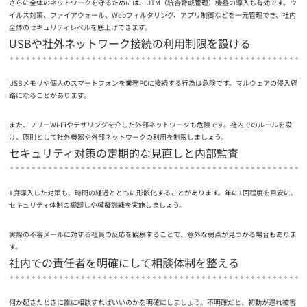
さらに全体のネットワークを守るためには、UTM（統合脅威管理）機器の導入も有効です。ウ
イルス対策、ファイアウォール、Webフィルタリング、アプリ制御などを一元管理でき、社内
全体のセキュリティレベルを底上げできます。
USBや社外ネットワーク接続の利用制限を設ける
USBメモリや個人のスマートフォンを業務PCに接続する行為は危険です。マルウェアの侵入経
路になることがあります。
また、フリーWi-Fiやテザリングを介した外部ネットワークも危険です。社内でのルールを設
け、原則として社外機器や外部ネットワークの利用を制限しましょう。
セキュリティ対策の定期的な見直しと内部監査
1度導入した対策も、時間の経過とともに形骸化することがあります。年に1回程度を目安に、
セキュリティ体制の棚卸しや模擬訓練を実施しましょう。
実際の不審メールに対する社員の反応を観察することで、意外な弱点が見つかる場合もありま
す。
社内での責任者を明確にして相談体制を整える
何か起きたときに誰に相談すればいいのかを明確にしましょう。不明確だと、初動が遅れ被害