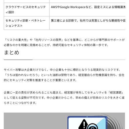
クラウドサービスのセキュリテ
AWSやGoogle Workspaceなど、設定ミスによる情報漏
ィ設計
セキュリティ診断・ペネトレー
第三者による診断で、社内では見落としがちな脆弱性や設定
ションテスト
「リスクの重大性」や「社内リソースの限界」などを基準に、どこからが専門家のサポートが
必要なのかを明確に見極めることが、持続可能なセキュリティ体制の第一歩です。
まとめ
サイバー攻撃は大企業だけでなく、中小企業も十分に標的となりうる現実的なリスクです。
「うちは狙われないだろう」といった油断は禁物であり、経営層自らが危機意識を持ち、全社
的にセキュリティ対策を推進することが重要といえます。
企業に一定の責任が求められることも踏まえ、経営層が率先してセキュリティを「経営課題」
として捉える姿勢が不可欠です。中小企業だからこそ、早めの備えが将来のリスクを大きく減
らすことにつながります。