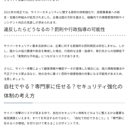
2021年の改正では、サイバーセキュリティに関する政府の体制強化や、民間事業者への助
言・支援の枠組みが拡充されました。企業は国の方針を踏まえ、組織内での情報管理体制やイ
ンシデント対応の見直しが求められます。
違反したらどうなるの？罰則や行政指導の可能性
サイバーセキュリティ基本法自体には、企業に対する直接的な罰則規定は存在しません。しか
し、国からの協力要請や助言を無視した場合、行政的な注意・指導や、取引先からの信頼低下
といった「実質的な不利益」につながるリスクがあります。
さらに、サイバー攻撃によって顧客情報や機密データが漏洩した場合には、個人情報保護法や
不正アクセス禁止法など、他の法令に基づく罰則や損害賠償の対象になる可能性があるため、
注意しましょう。
自社でやる？専門家に任せる？セキュリティ強化の
体制の考え方
サイバー攻撃のリスクが高まる中で、自社のセキュリティ体制をどのように整えるかは重要な
経営課題といえます。すべてを外注するのではなく、「自社で対応できること」と「専門家に
任せるべき領域」を切り分けて考えることがポイントです。