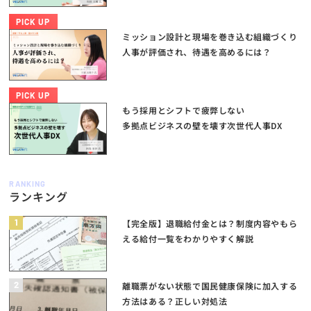
PICK UP
ミッション設計と現場を巻き込む組織づくり
人事が評価され、待遇を高めるには？
PICK UP
もう採用とシフトで疲弊しない
多拠点ビジネスの壁を壊す次世代人事DX
RANKING
ランキング
1
【完全版】退職給付金とは？制度内容やもら
える給付一覧をわかりやすく解説
2
離職票がない状態で国民健康保険に加入する
方法はある？正しい対処法