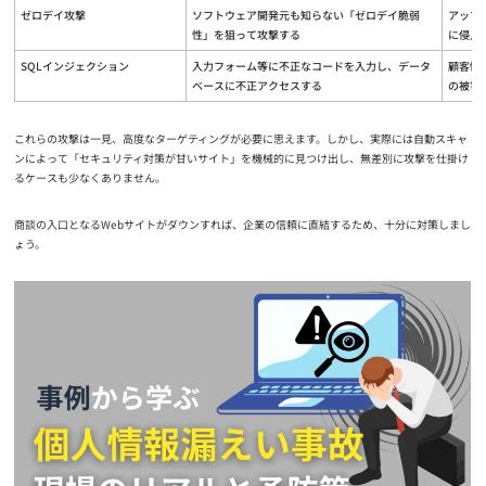
ゼロデイ攻撃
ソフトウェア開発元も知らない「ゼロデイ脆弱
アップ
性」を狙って攻撃する
に侵入
SQLインジェクション
入力フォーム等に不正なコードを入力し、データ
顧客情
ベースに不正アクセスする
の被害
これらの攻撃は一見、高度なターゲティングが必要に思えます。しかし、実際には自動スキャ
ンによって「セキュリティ対策が甘いサイト」を機械的に見つけ出し、無差別に攻撃を仕掛け
るケースも少なくありません。
商談の入口となるWebサイトがダウンすれば、企業の信頼に直結するため、十分に対策しまし
ょう。