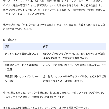
サイバーセキュリティとは、私たちが日常的に利用しているインターネットサービスなどを、
ウイルス感染や不正アクセス、情報漏えいといった脅威から守るための取り組みを指します。
業務で使うクラウドサービスや社内ネットワークなども含め、IT環境全体の「安全」を保つこ
とがサイバーセキュリティの目的です。
総務省が定める「サイバーセキュリティ三原則」では、初心者がまず実践すべき対策として次
の3点が挙げられています。
項目
内容
ソフトウェアを最新に保つこと
OSやアプリのアップデートには、セキュリティ上の欠陥（
まめな更新がリスク低減につながります。
強固なパスワードと多要素認証
パスワードの強化に加えて、多要素認証を導入することで、
の活用
不用意に開かない・インストー
身に覚えのないメールの添付ファイルや、公式ストア以外か
ルしない
の温床となるため、注意が必要です。
中小企業にとっても、サイバー攻撃は他人事ではありません。巧妙なフィッシング詐欺やラン
サムウェアなどの被害は、規模を問わず発生しています。
まずはこの三原則を徹底することが、サイバーセキュリティ対策の第一歩です。