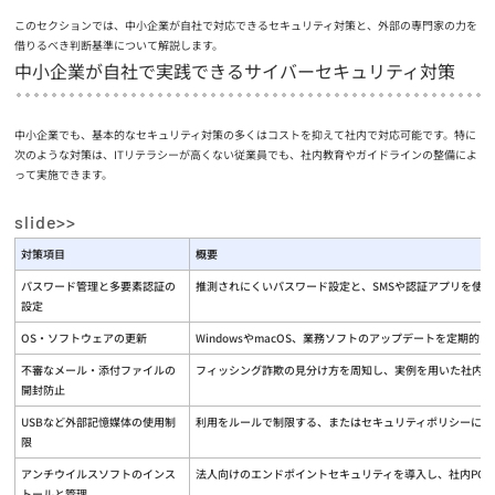
このセクションでは、中小企業が自社で対応できるセキュリティ対策と、外部の専門家の力を
借りるべき判断基準について解説します。
中小企業が自社で実践できるサイバーセキュリティ対策
中小企業でも、基本的なセキュリティ対策の多くはコストを抑えて社内で対応可能です。特に
次のような対策は、ITリテラシーが高くない従業員でも、社内教育やガイドラインの整備によ
って実施できます。
対策項目
概要
パスワード管理と多要素認証の
推測されにくいパスワード設定と、SMSや認証アプリを使
設定
OS・ソフトウェアの更新
WindowsやmacOS、業務ソフトのアップデートを定期的
不審なメール・添付ファイルの
フィッシング詐欺の見分け方を周知し、実例を用いた社内研
開封防止
USBなど外部記憶媒体の使用制
利用をルールで制限する、またはセキュリティポリシーに明
限
アンチウイルスソフトのインス
法人向けのエンドポイントセキュリティを導入し、社内PC
トールと管理