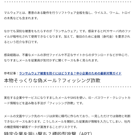
マルウェアとは、悪意のある動作を行うソフトウェア全般を指し、ウイルス、ワーム、トロイ
の木馬なども含まれます。
なかでも深刻な被害をもたらすのが「ランサムウェア」です。感染するとPCやサーバ内のファ
イルが暗号化されて使用できなくなります。加えて、復旧のために金銭（身代金）を要求され
るという厄介な手口です。
感染経路は、不審なメールの添付ファイルや不正なサイトからのダウンロードなどが中心で、
なりすましメールを従業員が気付かずに開くケースも多く見られます。
参考記事：
ランサムウェア被害を防ぐにはどうする？中小企業のための最新対策ガイド
本物そっくりな偽メール？フィッシング詐欺
実在する企業やサービスになりすましたメールやSMSを使い、ID・パスワード・クレジットカ
ード情報などを盗み取る手法が「フィッシング詐欺」です。
メールの文面やリンク先のページは非常に精巧に作られており、一見しただけでは偽物と判断
できないケースもあります。こうしたメールを開封した従業員が情報を入力してしまい、社内
の機密情報や顧客データが漏洩することがリスクです。
特定企業を狙い撃ち？標的型攻撃（APT）