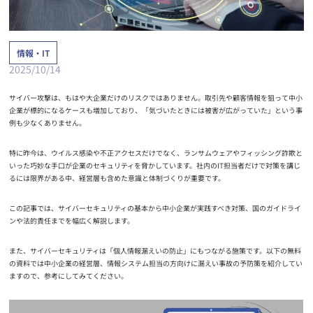
情報・IT
2025/10/14
サイバー攻撃は、もはや大企業だけのリスクではありません。取引先や顧客情報を狙って中小
企業が標的になるケースも増加しており、「気づいたときには被害が広がっていた」という事
例も少なくありません。
特に昨今は、ウイルス感染や不正アクセスだけでなく、ランサムウェアやフィッシング詐欺と
いった巧妙な手口が企業のセキュリティを脅かしています。社内のIT担当者だけで対策を講じ
るには限界がある中、経営層も含めた意識と体制づくりが重要です。
この記事では、サイバーセキュリティの基本から中小企業が実践すべき対策、国のガイドライ
ンや法的責任までを幅広く解説します。
また、サイバーセキュリティは「個人情報漏えいの防止」にもつながる施策です。以下の無料
の資料では中小企業の経営層、情報システム担当の方向けに漏えい事故の予防策を紹介してい
ますので、参考にしてみてください。