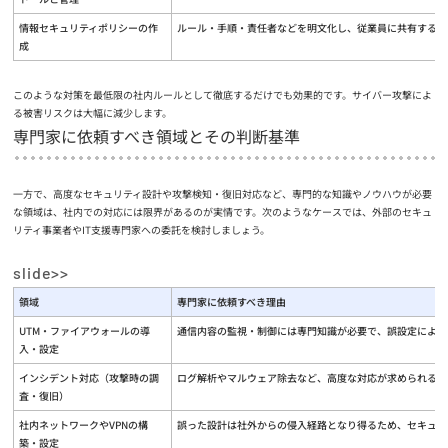
情報セキュリティポリシーの作
ルール・手順・責任者などを明文化し、従業員に共有する
成
このような対策を最低限の社内ルールとして徹底するだけでも効果的です。サイバー攻撃によ
る被害リスクは大幅に減少します。
専門家に依頼すべき領域とその判断基準
一方で、高度なセキュリティ設計や攻撃検知・復旧対応など、専門的な知識やノウハウが必要
な領域は、社内での対応には限界があるのが実情です。次のようなケースでは、外部のセキュ
リティ事業者やIT支援専門家への委託を検討しましょう。
領域
専門家に依頼すべき理由
UTM・ファイアウォールの導
通信内容の監視・制御には専門知識が必要で、誤設定による
入・設定
インシデント対応（攻撃時の調
ログ解析やマルウェア除去など、高度な対応が求められる
査・復旧）
社内ネットワークやVPNの構
誤った設計は社外からの侵入経路となり得るため、セキュア
築・設定