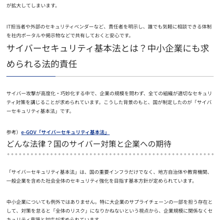
が拡大してしまいます。
IT担当者や外部のセキュリティベンダーなど、責任者を明示し、誰でも気軽に相談できる体制
を社内ポータルや掲示物などで共有しておくと安心です。
サイバーセキュリティ基本法とは？中小企業にも求
められる法的責任
サイバー攻撃が高度化・巧妙化する中で、企業の規模を問わず、全ての組織が適切なセキュリ
ティ対策を講じることが求められています。こうした背景のもと、国が制定したのが「サイバ
ーセキュリティ基本法」です。
参考）
e-GOV「サイバーセキュリティ基本法」
どんな法律？国のサイバー対策と企業への期待
「サイバーセキュリティ基本法」は、国の重要インフラだけでなく、地方自治体や教育機関、
一般企業を含めた社会全体のセキュリティ強化を目指す基本方針が定められています。
中小企業についても例外ではありません。特に大企業のサプライチェーンの一部を担う存在と
して、対策を怠ると「全体のリスク」になりかねないという視点から、企業規模に関係なくセ
キュリティ意識と対応が求められています。