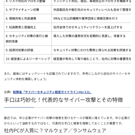
4. リスク対応のプロセス整備
インシデント対応、復旧、再発防止のプロセスを構築する
5. サプライチェーン対策
外部委託先や取引先のセキュリティレベルも含めて管理する
6. 情報共有と外部連携
IPAなどの公的機関や業界団体と情報交換を行う
7. 社員教育と意識向上
社内全体でのセキュリティリテラシーを底上げする
8. セキュリティ対策の実行と継
導入した対策の運用状況を定期的に見直し、改善する
続的改善
9. 投資対効果の評価
セキュリティ対策にかけた費用と得られる効果を評価する
10. 経営者によるリーダーシップ
経営層が率先して取り組むことで、社内に対策の重要性を浸
また、最後にはチェックシートも記載されていますので、参考にしながら自社のサイバーセキ
ュリティ体制を構築しましょう。
出典）
総務省「サイバーセキュリティ経営ガイドラインVer 3.0」
手口は巧妙化！代表的なサイバー攻撃とその特徴
最近では、中小企業がサイバー攻撃の被害を受けるケースが確実に増えています。中小企業だ
からといって油断するのではなく、代表的な手口と被害を理解しておくことが重要です。
社内PCが人質に？マルウェア／ランサムウェア