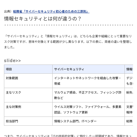
出典）
総務省「サイバーセキュリティ初心者のための三原則」
情報セキュリティとは何が違うの？
「サイバーセキュリティ」と「情報セキュリティ」は、どちらも企業や組織にとって重要なリ
スク対策ですが、意味や対象とする範囲が少し異なります。以下の表に、両者の違いを整理し
ました。
項目
サイバーセキュリティ
情報セ
対象範囲
インターネットやネットワークを経由した攻撃・
デジタ
脅威
も含む
主なリスク
マルウェア感染、不正アクセス、フィッシング詐
紛失、
欺など
主な対策例
ウイルス対策ソフト、ファイアウォール、多要素
文書管
認証、ソフトウェア更新
報持ち
担当部門
情報システム部門、ITベンダー
総務・
つまり、サイバーセキュリティは「ITの技術的対策」に特化した一部領域であり、情報セキュ