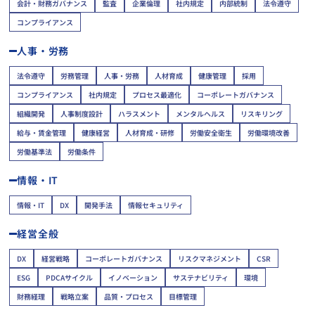
会計・財務ガバナンス
監査
企業倫理
社内規定
内部統制
法令遵守
コンプライアンス
人事・労務
法令遵守
労務管理
人事・労務
人材育成
健康管理
採用
コンプライアンス
社内規定
プロセス最適化
コーポレートガバナンス
組織開発
人事制度設計
ハラスメント
メンタルヘルス
リスキリング
給与・賃金管理
健康経営
人材育成・研修
労働安全衛生
労働環境改善
労働基準法
労働条件
情報・IT
情報・IT
DX
開発手法
情報セキュリティ
経営全般
DX
経営戦略
コーポレートガバナンス
リスクマネジメント
CSR
ESG
PDCAサイクル
イノベーション
サステナビリティ
環境
財務経理
戦略立案
品質・プロセス
目標管理