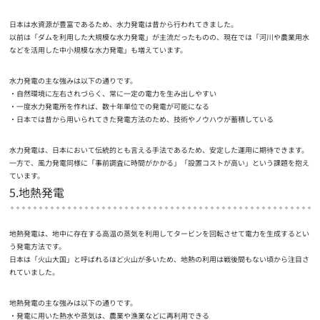
日本は水資源が豊富であるため、水力発電は昔から行われてきました。
以前は「ダムを利用した大規模な水力発電」が主流だったものの、現在では「河川や農業用水
などを活用した中小規模な水力発電」も増えています。
水力発電の主な強みは以下の通りです。
自然環境に左右されづらく、常に一定の電力を生み出しやすい
一度水力発電所を作れば、数十年単位での発電が可能になる
日本では昔から用いられてきた発電方法のため、技術やノウハウが蓄積している
水力発電は、日本において伝統的とも言える手法であるため、安定した運用に期待できます。
一方で、風力発電同様に「事前調査に時間がかかる」「設置コストが高い」という課題を抱え
ています。
5.地熱発電
地熱発電は、地中に存在する高温の蒸気を利用してタービンを回転させて電力を生成するとい
う発電方法です。
日本は「火山大国」と呼ばれるほど火山が多いため、地熱の利用は戦後間もない頃から注目さ
れていました。
地熱発電の主な強みは以下の通りです。
発電に用いた熱水や蒸気は、農業や漁業などに再利用できる