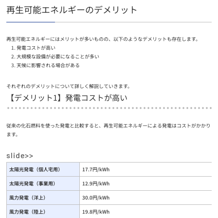
再生可能エネルギーのデメリット
再生可能エネルギーにはメリットが多いものの、以下のようなデメリットも存在します。
発電コストが高い
大規模な設備が必要になることが多い
天候に影響される場合がある
それぞれのデメリットについて詳しく解説していきます。
【デメリット1】発電コストが高い
従来の化石燃料を使った発電と比較すると、再生可能エネルギーによる発電はコストがかかり
ます。
太陽光発電（個人宅用）
17.7円/kWh
太陽光発電（事業用）
12.9円/kWh
風力発電（洋上）
30.0円/kWh
風力発電（陸上）
19.8円/kWh