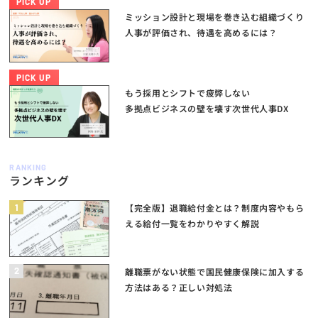
PICK UP
ミッション設計と現場を巻き込む組織づくり
人事が評価され、待遇を高めるには？
PICK UP
もう採用とシフトで疲弊しない
多拠点ビジネスの壁を壊す次世代人事DX
RANKING
ランキング
1
【完全版】退職給付金とは？制度内容やもら
える給付一覧をわかりやすく解説
2
離職票がない状態で国民健康保険に加入する
方法はある？正しい対処法