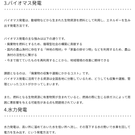
3.バイオマス発電
バイオマス発電は、動植物などから生まれた生物資源を燃料として利用し、エネルギーを生み
出す発電方法です。
バイオマス発電の主な強みは以下の通りです。
廃棄物を燃料とするため、循環型社会の構築に貢献する
国内の農山漁村に存在する「林地の残材」や「家畜の排せつ物」などを利用するため、農山
漁村の活性化に繋がる
今まで捨てていたものを再利用することから、地域環境の改善に期待できる
課題となるのは、「廃棄物の収集や運搬にかかるコスト」です。
バイオマス発電に活用できる資源は全国各地に分散しているため、どうしても収集や運搬、管
理といったコストがかかってしまいます。
また、燃料となる生物資源に有害物質が含まれていると、燃焼の際に生じる排ガスによって周
囲に悪影響を与える可能性がある点も問題視されています。
4.水力発電
水力発電は、高い所に溜めておいた水を低い所へ流し、その落下する水の勢いで水車を回して
電力を生み出す、という発電方法です。