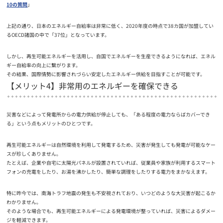
10の質問
」
上記の通り、日本のエネルギー自給率は非常に低く、2020年度の時点で38カ国が加盟してい
るOECD諸国の中で「37位」となっています。
しかし、再生可能エネルギーを活用し、自国でエネルギーを生産できるようになれば、エネル
ギー自給率の向上に繋がります。
その結果、国際情勢に影響されづらい安定したエネルギー供給を目指すことが可能です。
【メリット4】非常用のエネルギーを確保できる
災害などによって発電所からの電力供給が停止しても、「ある程度の電力ならばカバーでき
る」という点もメリットのひとつです。
再生可能エネルギーは自然環境を利用して発電するため、災害が発生しても発電が可能なケー
スが珍しくありません。
たとえば、企業や自宅に太陽光パネルが設置されていれば、従業員や家族が利用するスマート
フォンの充電をしたり、お湯を沸かしたり、簡単な調理をしたりする電力をまかなえます。
特に昨今では、南海トラフ地震の発生も不安視されており、いつどのような大災害が起こるか
わかりません。
そのような場合でも、再生可能エネルギーによる発電環境が整っていれば、災害によるダメー
ジを軽減できます。