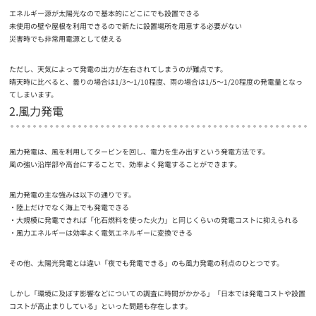
エネルギー源が太陽光なので基本的にどこにでも設置できる
未使用の壁や屋根を利用できるので新たに設置場所を用意する必要がない
災害時でも非常用電源として使える
ただし、天気によって発電の出力が左右されてしまうのが難点です。
晴天時に比べると、曇りの場合は1/3～1/10程度、雨の場合は1/5～1/20程度の発電量となっ
てしまいます。
2.風力発電
風力発電は、風を利用してタービンを回し、電力を生み出すという発電方法です。
風の強い沿岸部や高台にすることで、効率よく発電することができます。
風力発電の主な強みは以下の通りです。
陸上だけでなく海上でも発電できる
大規模に発電できれば「化石燃料を使った火力」と同じくらいの発電コストに抑えられる
風力エネルギーは効率よく電気エネルギーに変換できる
その他、太陽光発電とは違い「夜でも発電できる」のも風力発電の利点のひとつです。
しかし「環境に及ぼす影響などについての調査に時間がかかる」「日本では発電コストや設置
コストが高止まりしている」といった問題も存在します。