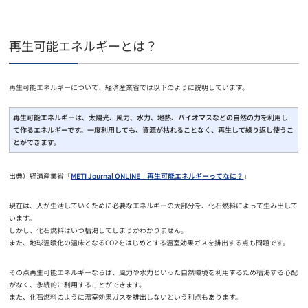
再生可能エネルギーとは？
再生可能エネルギーについて、経済産業省では以下のように説明しています。
再生可能エネルギーは、太陽光、風力、水力、地熱、バイオマスなどの自然の力を利用し
て作るエネルギーです。一度利用しても、資源が枯れることなく、再生して繰り返し使うこ
とができます。
出典）経済産業省「
METI Journal ONLINE 再生可能エネルギーってなに？
」
現在は、人が生活していくために必要なエネルギーの大部分を、化石燃料によって生み出して
います。
しかし、化石燃料はいつ枯渇してしまうかわかりません。
また、地球温暖化の温床となるCO2をはじめとする温室効果ガスを排出する点も問題です。
その点再生可能エネルギーならば、風力や水力といった自然環境を利用するため枯渇する心配
がなく、永続的に利用することができます。
また、化石燃料のように温室効果ガスを排出しないという利点もあります。