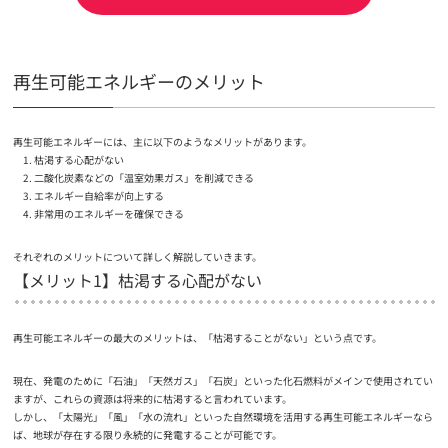
再生可能エネルギーのメリット
再生可能エネルギーには、主に以下のようなメリットがあります。
枯渇する心配がない
二酸化炭素などの「温室効果ガス」を削減できる
エネルギー自給率が向上する
非常用のエネルギーを確保できる
それぞれのメリットについて詳しく解説していきます。
【メリット1】枯渇する心配がない
再生可能エネルギーの最大のメリットは、「枯渇することがない」という点です。
現在、発電のために「石油」「天然ガス」「石炭」といった化石燃料がメインで使用されてい
ますが、これらの資源は将来的に枯渇すると言われています。
しかし、「太陽光」「風」「水の流れ」といった自然環境を活用する再生可能エネルギーなら
ば、地球が存在する限り永続的に発電することが可能です。