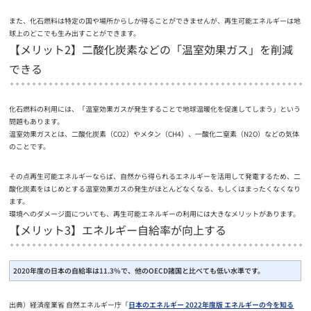
また、化石燃料は特定の国や場所からしか得ることができませんが、再生可能エネルギーは地
球上のどこでも生み出すことができます。
【メリット2】二酸化炭素などの「温室効果ガス」を削減
できる
化石燃料の利用には、「温室効果ガスが発生することで地球温暖化を促進してしまう」という
問題もあります。
温室効果ガスとは、二酸化炭素（CO2）やメタン（CH4）、一酸化二窒素（N2O）などの気体
のことです。
その点再生可能エネルギーならば、自然から得られるエネルギーを活用して発電するため、二
酸化炭素をはじめとする温室効果ガスの発生がほとんどなくなる、もしくはまったくなくなり
ます。
環境へのダメージ面についても、再生可能エネルギーの利用には大きなメリットがあります。
【メリット3】エネルギー自給率が向上する
2020年度の日本の自給率は11.3%で、他のOECD諸国と比べても低い水準です。
出典）経済産業省 自然エネルギー庁「
日本のエネルギー 2022年度版 エネルギーの今を知る