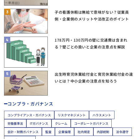
3
子の看護休暇は無給で意味がない？従業員
側・企業側のメリットや法改正のポイント
4
178万円・130万円の壁に交通費は含まれ
る？壁ごとの扱いと企業の注意点を解説
5
出生時育児休業給付金と育児休業給付金の違
いとは？中小企業の注意点を知ろう
コンプラ・ガバナンス
コンプライアンス・ガバナンス
リスクマネジメント
ハラスメント
労働基準法
ITガバナンス
クレーム
コーポレートガバナンス
会計・財務ガバナンス
監査
企業倫理
社内規定
内部統制
法令遵守