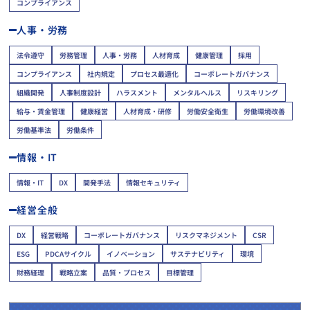
コンプライアンス
人事・労務
法令遵守
労務管理
人事・労務
人材育成
健康管理
採用
コンプライアンス
社内規定
プロセス最適化
コーポレートガバナンス
組織開発
人事制度設計
ハラスメント
メンタルヘルス
リスキリング
給与・賃金管理
健康経営
人材育成・研修
労働安全衛生
労働環境改善
労働基準法
労働条件
情報・IT
情報・IT
DX
開発手法
情報セキュリティ
経営全般
DX
経営戦略
コーポレートガバナンス
リスクマネジメント
CSR
ESG
PDCAサイクル
イノベーション
サステナビリティ
環境
財務経理
戦略立案
品質・プロセス
目標管理