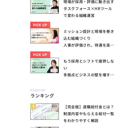
現場が採用・評価に動き出す
タスクフォース×HRツール
で変わる組織運営
PICK UP
ミッション設計と現場を巻き
込む組織づくり
人事が評価され、待遇を高め
るには？
PICK UP
もう採用とシフトで疲弊しな
い
多拠点ビジネスの壁を壊す次
世代人事DX
RANKING
ランキング
1
【完全版】退職給付金とは？
制度内容やもらえる給付一覧
をわかりやすく解説