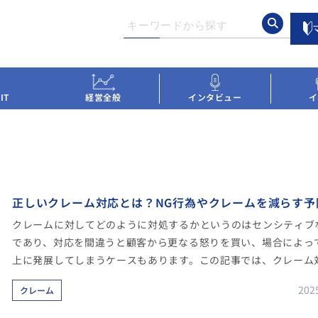
IT
経営全般
インタビュー
イ
正しいクレーム対応とは？NG行為やクレームを減らす予
クレームに対してどのように対処するかというのはセンシティブ
であり、対応を間違うと顧客から更なる怒りを買い、場合によっ
上に発展してしまうケースもあります。この記事では、クレーム
のNG行為と対策法や、クレームを減らすための予防法を解説し
202
クレーム
レーマーの言いなりになってしまうことによる企業側のリスクな
いても詳しく紹介していきます。