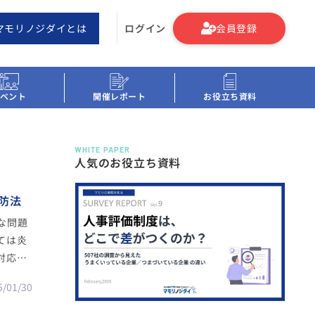
マモリノジダイとは
ログイン
会員登録
ベント
開催レポート
お役立ち資料
WHITE PAPER
人気のお役立ち資料
防法
な問題
ては炎
対応時
つつ、ク
5/01/30
どにつ