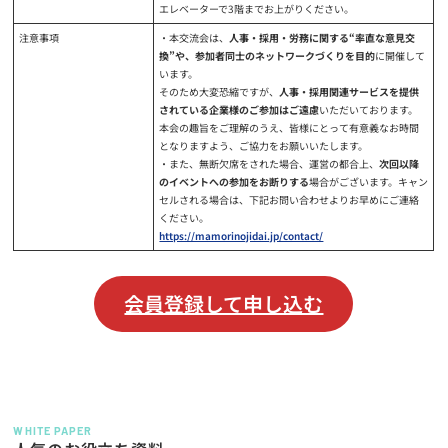
エレベーターで3階までお上がりください。
注意事項
・本交流会は、
人事・採用・労務に関する“率直な意見交
換”や、参加者同士のネットワークづくりを目的
に開催して
います。
そのため大変恐縮ですが、
人事・採用関連サービスを提供
されている企業様のご参加はご遠慮
いただいております。
本会の趣旨をご理解のうえ、皆様にとって有意義なお時間
となりますよう、ご協力をお願いいたします。
・また、無断欠席をされた場合、運営の都合上、
次回以降
のイベントへの参加をお断りする
場合がございます。キャン
セルされる場合は、下記お問い合わせよりお早めにご連絡
ください。
https://mamorinojidai.jp/contact/
会員登録して申し込む
WHITE PAPER