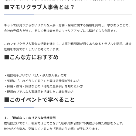
■マモリクラブ人事会とは？
ネットでは見つからないリアルな人事・労務・採用に関する情報を共有し、学びあうことで、
会社の守備力を強く、そして参加者自身のキャリアアップにも繋げてもらう場です。
このマモリクラブ人事会の活動を通じて、人事労務問題が招くあらゆるトラブルや問題、経営
危機を本気でなくしたいと考えています。
■こんな方におすすめ
・相談相手がいない「1人・少人数人事」の方
・気軽に「これどうしてる？」と聞ける仲間が欲しい方
・採用・教育・評価などの「他社の生事例」を知りたい方
・現場のリアルな人事課題を把握したい経営層の方
■このイベントで学べること
１．「建前なし」のリアルな他社事例
成功談だけでなく、検索では出てこない“泥臭い試行錯誤”や失敗から得た教訓をシェア。
他社がどう悩み、突破しているのか「現場の生の声」が手に入ります。