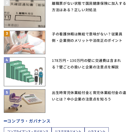
2
離職票がない状態で国民健康保険に加入する
方法はある？正しい対処法
3
子の看護休暇は無給で意味がない？従業員
側・企業側のメリットや法改正のポイント
4
178万円・130万円の壁に交通費は含まれ
る？壁ごとの扱いと企業の注意点を解説
5
出生時育児休業給付金と育児休業給付金の違
いとは？中小企業の注意点を知ろう
コンプラ・ガバナンス
コンプライアンス・ガバナンス
リスクマネジメント
ハラスメント