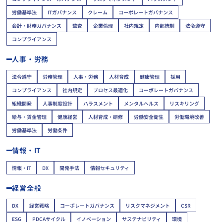
労働基準法
ITガバナンス
クレーム
コーポレートガバナンス
会計・財務ガバナンス
監査
企業倫理
社内規定
内部統制
法令遵守
コンプライアンス
人事・労務
法令遵守
労務管理
人事・労務
人材育成
健康管理
採用
コンプライアンス
社内規定
プロセス最適化
コーポレートガバナンス
組織開発
人事制度設計
ハラスメント
メンタルヘルス
リスキリング
給与・賃金管理
健康経営
人材育成・研修
労働安全衛生
労働環境改善
労働基準法
労働条件
情報・IT
情報・IT
DX
開発手法
情報セキュリティ
経営全般
DX
経営戦略
コーポレートガバナンス
リスクマネジメント
CSR
ESG
PDCAサイクル
イノベーション
サステナビリティ
環境