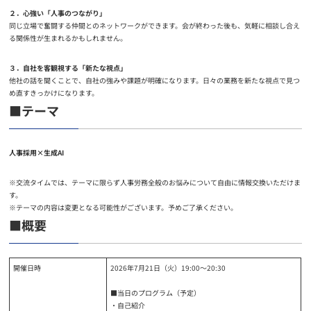
２．心強い「人事のつながり」
同じ立場で奮闘する仲間とのネットワークができます。会が終わった後も、気軽に相談し合え
る関係性が生まれるかもしれません。
３．自社を客観視する「新たな視点」
他社の話を聞くことで、自社の強みや課題が明確になります。日々の業務を新たな視点で見つ
め直すきっかけになります。
■テーマ
人事採用×生成AI
※交流タイムでは、テーマに限らず人事労務全般のお悩みについて自由に情報交換いただけま
す。
※テーマの内容は変更となる可能性がございます。予めご了承ください。
■概要
開催日時
2026年7月21日（火）19:00～20:30
■当日のプログラム（予定）
・自己紹介