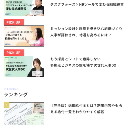
タスクフォース×HRツールで変わる組織運営
PICK UP
ミッション設計と現場を巻き込む組織づくり
人事が評価され、待遇を高めるには？
PICK UP
もう採用とシフトで疲弊しない
多拠点ビジネスの壁を壊す次世代人事DX
RANKING
ランキング
1
【完全版】退職給付金とは？制度内容やもら
える給付一覧をわかりやすく解説