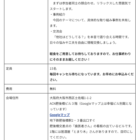
まずは参加者同士の顔合わせ。リラックスした雰囲気で
スタートします。
・事例紹介
今回のテーマについて、具体的な取り組み事例を共有し
ます。
・交流会
「他社はどうしてる？」を本音で語り合える時間です。
日々の悩みや工夫を自由に情報交換しましょう。
軽食をご用意してお待ちしておりますので、お仕事終わり
にそのままお越しください！
定員
15名
毎回キャンセル待ちになっています。お早めにお申込みくだ
さい。
費用
無料
会場住所
大阪府大阪市西区土佐堀1-1-2
ACN肥後橋ビル３階（Googleマップ上は幸福ビル別館とな
っています）
Googleマップ
地下鉄肥後橋駅2・３番出口すぐ
肥後橋交差点の「歯医者さん」の看板の出ているビルです。
1階には居酒屋「とまり木」さんがありますので、目印にし
てください。