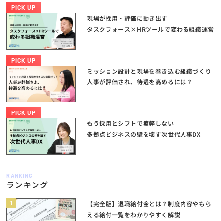
PICK UP
現場が採用・評価に動き出す
タスクフォース×HRツールで変わる組織運営
PICK UP
ミッション設計と現場を巻き込む組織づくり
人事が評価され、待遇を高めるには？
PICK UP
もう採用とシフトで疲弊しない
多拠点ビジネスの壁を壊す次世代人事DX
RANKING
ランキング
1
【完全版】退職給付金とは？制度内容やもら
える給付一覧をわかりやすく解説