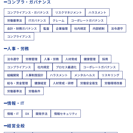
コンプラ・ガバナンス
コンプライアンス・ガバナンス
リスクマネジメント
ハラスメント
労働基準法
ITガバナンス
クレーム
コーポレートガバナンス
会計・財務ガバナンス
監査
企業倫理
社内規定
内部統制
法令遵守
コンプライアンス
人事・労務
法令遵守
労務管理
人事・労務
人材育成
健康管理
採用
コンプライアンス
社内規定
プロセス最適化
コーポレートガバナンス
組織開発
人事制度設計
ハラスメント
メンタルヘルス
リスキリング
給与・賃金管理
健康経営
人材育成・研修
労働安全衛生
労働環境改善
労働基準法
労働条件
情報・IT
情報・IT
DX
開発手法
情報セキュリティ
経営全般