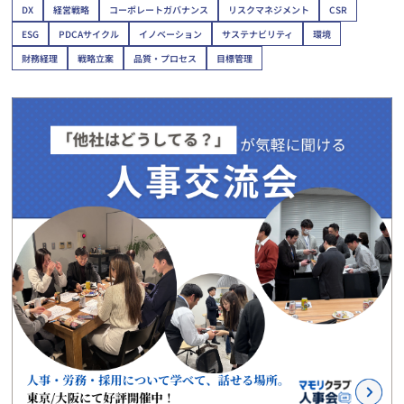
DX
経営戦略
コーポレートガバナンス
リスクマネジメント
CSR
ESG
PDCAサイクル
イノベーション
サステナビリティ
環境
財務経理
戦略立案
品質・プロセス
目標管理